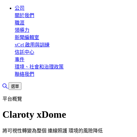
公司
關於我們
職涯
領導力
新聞編輯室
xCel 啟用與訓練
信託中心
事件
環境、社會和治理政策
聯絡我們
切換搜尋
選單
平台概覽
Claroty xDome
將可視性轉變為整個 連線照護 環境的風險降低