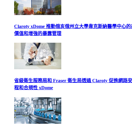
Claroty xDome 推動俄亥俄州立大學韋克斯納醫學中心
價值和增強的暴露管理
省級衛生服務局和 Fraser 衛生局透過 Claroty 促進網路
程和合規性 xDome