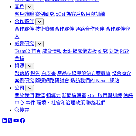
客戶
客戶體驗
案例研究
xCel 為客戶啟用與訓練
合作夥伴
合作夥伴
技術聯盟合作夥伴
通路合作夥伴
合作夥伴登
入
威脅研究
Team82 首頁
威脅情報
漏洞揭露儀表板
研究
對話
PGP
金鑰
資源
部落格
報告
白皮書
產品型錄與解決方案概覽
整合簡介
案例研究
隨選網路研討會
造訪我們的 Nexus 網站
公司
關於我們
職涯
領導力
新聞編輯室
xCel 啟用與訓練
信託
中心
事件
環境、社會和治理政策
聯絡我們
搜尋
LinkedIn
Twitter
YouTube
Facebook