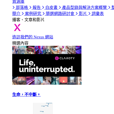
資源庫
部落格
報告
白皮書
產品型錄與解決方案概覽
簡介
案例研究
隨選網路研討會
影片
詞彙表
播客、文章和影片
造訪我們的 Nexus 網站
精選內容
生命，不中斷。