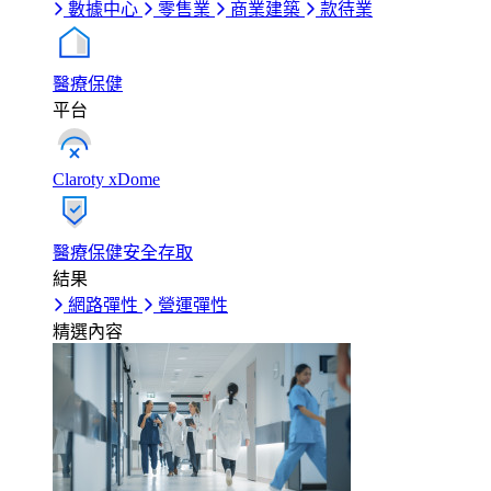
數據中心
零售業
商業建築
款待業
醫療保健
平台
Claroty xDome
醫療保健安全存取
結果
網路彈性
營運彈性
精選內容