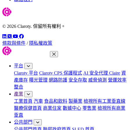
© 2026 Claroty. 保留所有權利。
LinkedIn
Twitter
YouTube
Facebook
條款與條件
/
隱私權政策
關閉功能表
平台
Claroty 平台
Claroty CPS 保護程式
AI 安全代理 Claire
資
產庫存
曝光管理
網路防護
安全存取
威脅偵測
營運效率
整合
產業
工業首頁
汽車
食品和飲料
製藥業
檢視所有工業垂直線
醫療保健首頁
商業住家
數據中心
零售業
檢視所有商業
垂直
公共部門
公共部門首頁
聯邦政府首頁
SLED 首頁