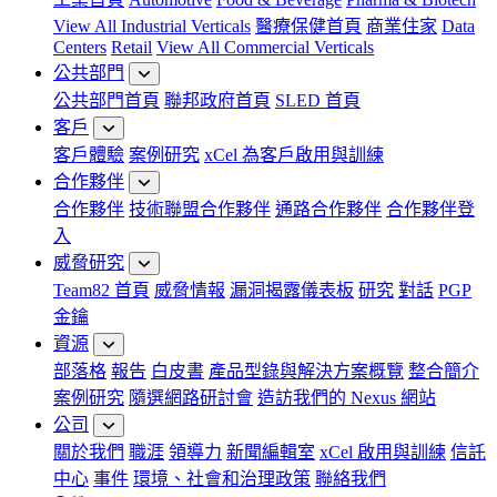
View All Industrial Verticals
醫療保健首頁
商業住家
Data
Centers
Retail
View All Commercial Verticals
公共部門
公共部門首頁
聯邦政府首頁
SLED 首頁
客戶
客戶體驗
案例研究
xCel 為客戶啟用與訓練
合作夥伴
合作夥伴
技術聯盟合作夥伴
通路合作夥伴
合作夥伴登
入
威脅研究
Team82 首頁
威脅情報
漏洞揭露儀表板
研究
對話
PGP
金鑰
資源
部落格
報告
白皮書
產品型錄與解決方案概覽
整合簡介
案例研究
隨選網路研討會
造訪我們的 Nexus 網站
公司
關於我們
職涯
領導力
新聞編輯室
xCel 啟用與訓練
信託
中心
事件
環境、社會和治理政策
聯絡我們