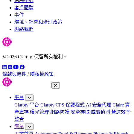
信託中心
客戶體驗
事件
環境、社會和治理政策
聯絡我們
© 2026 Claroty. 保留所有權利。
LinkedIn
Twitter
YouTube
Facebook
條款與條件
/
隱私權政策
關閉功能表
平台
Claroty 平台
Claroty CPS 保護程式
AI 安全代理 Claire
資
產庫存
曝光管理
網路防護
安全存取
威脅偵測
營運效率
整合
產業
工業首頁
Automotive
Food & Beverage
Pharma & Biotech