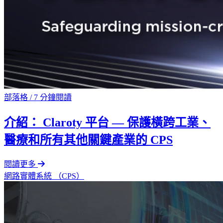
部落格
/
7 分鐘閱讀
介紹： Claroty 平台 — 保護橫跨工業、
醫療和所有其他關鍵產業的 CPS
閱讀更多
網路實體系統 （CPS）