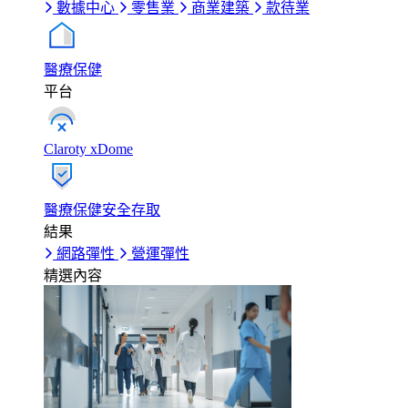
數據中心
零售業
商業建築
款待業
醫療保健
平台
Claroty xDome
醫療保健安全存取
結果
網路彈性
營運彈性
精選內容