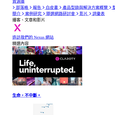
資源庫
部落格
報告
白皮書
產品型錄與解決方案概覽
簡介
案例研究
隨選網路研討會
影片
詞彙表
播客、文章和影片
造訪我們的 Nexus 網站
精選內容
生命，不中斷。