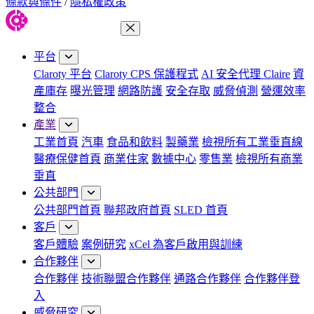
條款與條件
/
隱私權政策
關閉功能表
平台
Claroty 平台
Claroty CPS 保護程式
AI 安全代理 Claire
資
產庫存
曝光管理
網路防護
安全存取
威脅偵測
營運效率
整合
產業
工業首頁
汽車
食品和飲料
製藥業
檢視所有工業垂直線
醫療保健首頁
商業住家
數據中心
零售業
檢視所有商業
垂直
公共部門
公共部門首頁
聯邦政府首頁
SLED 首頁
客戶
客戶體驗
案例研究
xCel 為客戶啟用與訓練
合作夥伴
合作夥伴
技術聯盟合作夥伴
通路合作夥伴
合作夥伴登
入
威脅研究