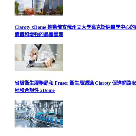
Claroty xDome 推動俄亥俄州立大學韋克斯納醫學中心
價值和增強的暴露管理
省級衛生服務局和 Fraser 衛生局透過 Claroty 促進網路
程和合規性 xDome