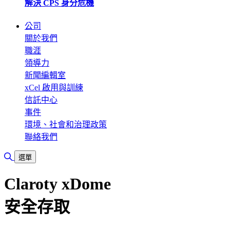
解決 CPS 身分危機
公司
關於我們
職涯
領導力
新聞編輯室
xCel 啟用與訓練
信託中心
事件
環境、社會和治理政策
聯絡我們
切換搜尋
選單
Claroty xDome
安全存取