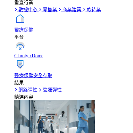
垂直行業
數據中心
零售業
商業建築
款待業
醫療保健
平台
Claroty xDome
醫療保健安全存取
結果
網路彈性
營運彈性
精選內容