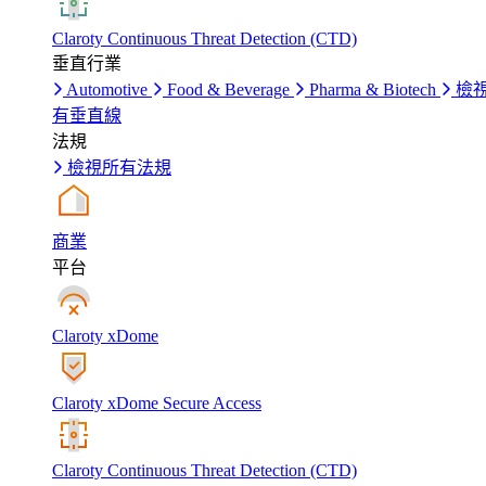
Claroty Continuous Threat Detection (CTD)
垂直行業
Automotive
Food & Beverage
Pharma & Biotech
檢
有垂直線
法規
檢視所有法規
商業
平台
Claroty xDome
Claroty xDome Secure Access
Claroty Continuous Threat Detection (CTD)