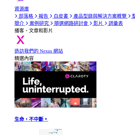
資源庫
部落格
報告
白皮書
產品型錄與解決方案概覽
簡介
案例研究
隨選網路研討會
影片
詞彙表
播客、文章和影片
造訪我們的 Nexus 網站
精選內容
生命，不中斷。