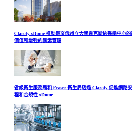
Claroty xDome 推動俄亥俄州立大學韋克斯納醫學中心
價值和增強的暴露管理
省級衛生服務局和 Fraser 衛生局透過 Claroty 促進網路
程和合規性 xDome