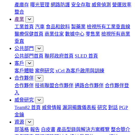
產庫存
曝光管理
網路防護
安全存取
威脅偵測
營運效率
整合
產業
工業首頁
汽車
食品和飲料
製藥業
檢視所有工業垂直線
醫療保健首頁
商業住家
數據中心
零售業
檢視所有商業
垂直
公共部門
公共部門首頁
聯邦政府首頁
SLED 首頁
客戶
客戶體驗
案例研究
xCel 為客戶啟用與訓練
合作夥伴
合作夥伴
技術聯盟合作夥伴
通路合作夥伴
合作夥伴登
入
威脅研究
Team82 首頁
威脅情報
漏洞揭露儀表板
研究
對話
PGP
金鑰
資源
部落格
報告
白皮書
產品型錄與解決方案概覽
整合簡介