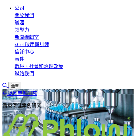
公司
關於我們
職涯
領導力
新聞編輯室
xCel 啟用與訓練
信託中心
事件
環境、社會和治理政策
聯絡我們
切換搜尋
選單
返回案例研究
醫療保健案例研究