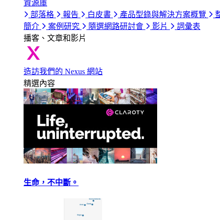
資源庫
部落格
報告
白皮書
產品型錄與解決方案概覽
簡介
案例研究
隨選網路研討會
影片
詞彙表
播客、文章和影片
造訪我們的 Nexus 網站
精選內容
生命，不中斷。