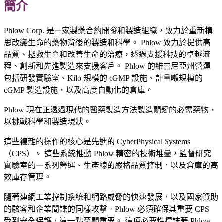
簡介
Phlow Corp. 是一家製藥合約開發和製造組織，致力於重新構
思改變生命的藥物背後的製造和科學。 Phlow 致力於提供高
品質、拯救生命和改善生命的治療，透過支援科技的卓越流
程、創新和先進製造來支援客戶。 Phlow 的維吉尼亞州營運
包括研發實驗室、Kilo 規模的 cGMP 設施、計量噸規模的
cGMP 製造設施，以及高度自動化的倉庫。
Phlow 現在正透過現代的醫藥製造方法製造關鍵的必需藥物，
以挑戰科學和製造現狀。
這些複雜的操作的核心是先進的 CyberPhysical Systems
（CPS）。 這些系統推動 Phlow 精密的技術堆疊，監督研究
實驗室的一系列營運、生產線的嚴格品質控制，以及倉庫的高
效庫存管理。
隨著連網工業控制系統和網路威脅的快速發展，以及國家資助
的駭客和企業間諜的同樣攻擊，Phlow 必須確保其重要 CPS
受到安全保護，這一點至關重要。 這項必要性標誌著 Phlow