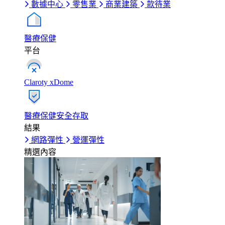
數據中心
零售業
商業建築
款待業
醫療保健
平台
Claroty xDome
醫療保健安全存取
結果
網路彈性
營運彈性
精選內容