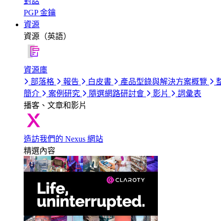
對話
PGP 金鑰
資源
資源（英語）
資源庫
部落格
報告
白皮書
產品型錄與解決方案概覽
簡介
案例研究
隨選網路研討會
影片
詞彙表
播客、文章和影片
造訪我們的 Nexus 網站
精選內容