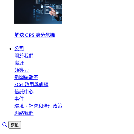
解決 CPS 身分危機
公司
關於我們
職涯
領導力
新聞編輯室
xCel 啟用與訓練
信託中心
事件
環境、社會和治理政策
聯絡我們
切換搜尋
選單