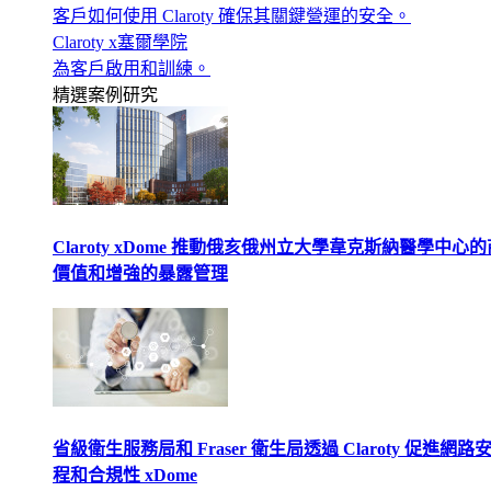
客戶如何使用 Claroty 確保其關鍵營運的安全。
Claroty x塞爾學院
為客戶啟用和訓練。
精選案例研究
Claroty xDome 推動俄亥俄州立大學韋克斯納醫學中心
價值和增強的暴露管理
省級衛生服務局和 Fraser 衛生局透過 Claroty 促進網路
程和合規性 xDome