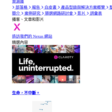
資源庫
部落格
報告
白皮書
產品型錄與解決方案概覽
簡介
案例研究
隨選網路研討會
影片
詞彙表
播客、文章和影片
造訪我們的 Nexus 網站
精選內容
生命，不中斷。