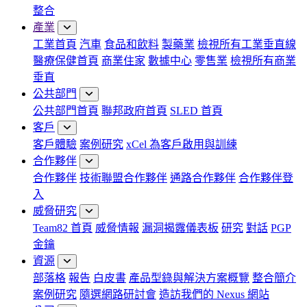
整合
產業
工業首頁
汽車
食品和飲料
製藥業
檢視所有工業垂直線
醫療保健首頁
商業住家
數據中心
零售業
檢視所有商業
垂直
公共部門
公共部門首頁
聯邦政府首頁
SLED 首頁
客戶
客戶體驗
案例研究
xCel 為客戶啟用與訓練
合作夥伴
合作夥伴
技術聯盟合作夥伴
通路合作夥伴
合作夥伴登
入
威脅研究
Team82 首頁
威脅情報
漏洞揭露儀表板
研究
對話
PGP
金鑰
資源
部落格
報告
白皮書
產品型錄與解決方案概覽
整合簡介
案例研究
隨選網路研討會
造訪我們的 Nexus 網站