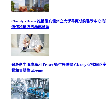
Claroty xDome 推動俄亥俄州立大學韋克斯納醫學中心
價值和增強的暴露管理
省級衛生服務局和 Fraser 衛生局透過 Claroty 促進網路
程和合規性 xDome