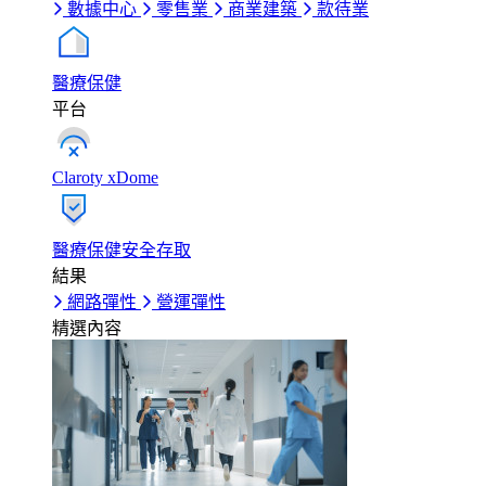
數據中心
零售業
商業建築
款待業
醫療保健
平台
Claroty xDome
醫療保健安全存取
結果
網路彈性
營運彈性
精選內容