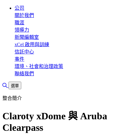
公司
關於我們
職涯
領導力
新聞編輯室
xCel 啟用與訓練
信託中心
事件
環境、社會和治理政策
聯絡我們
切換搜尋
選單
整合簡介
Claroty xDome 與 Aruba
Clearpass