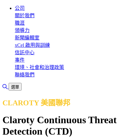
公司
關於我們
職涯
領導力
新聞編輯室
xCel 啟用與訓練
信託中心
事件
環境、社會和治理政策
聯絡我們
切換搜尋
選單
CLAROTY 美國聯邦
Claroty Continuous Threat
Detection (CTD)