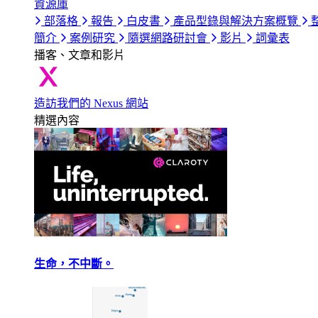
資源庫
部落格
報告
白皮書
產品型錄與解決方案概覽
簡介
案例研究
隨選網路研討會
影片
詞彙表
播客、文章和影片
造訪我們的 Nexus 網站
精選內容
生命，不中斷。