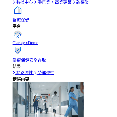
數據中心
零售業
商業建築
款待業
醫療保健
平台
Claroty xDome
醫療保健安全存取
結果
網路彈性
營運彈性
精選內容