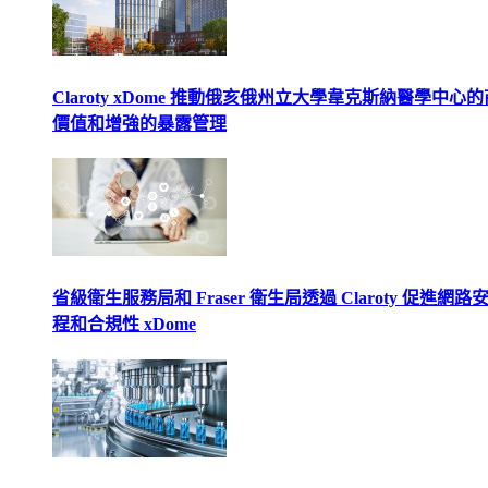
Claroty xDome 推動俄亥俄州立大學韋克斯納醫學中心
價值和增強的暴露管理
省級衛生服務局和 Fraser 衛生局透過 Claroty 促進網路
程和合規性 xDome