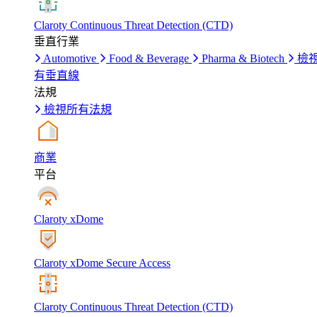
Claroty Continuous Threat Detection (CTD)
垂直行業
Automotive
Food & Beverage
Pharma & Biotech
檢
有垂直線
法規
檢視所有法規
商業
平台
Claroty xDome
Claroty xDome Secure Access
Claroty Continuous Threat Detection (CTD)