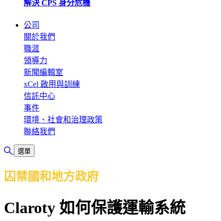
解決 CPS 身分危機
公司
關於我們
職涯
領導力
新聞編輯室
xCel 啟用與訓練
信託中心
事件
環境、社會和治理政策
聯絡我們
切換搜尋
選單
囚禁國和地方政府
Claroty 如何保護運輸系統