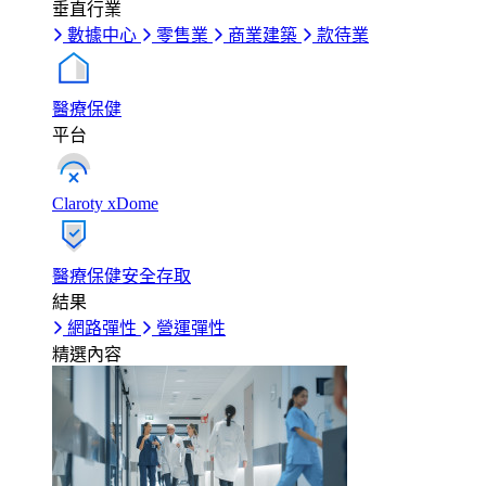
垂直行業
數據中心
零售業
商業建築
款待業
醫療保健
平台
Claroty xDome
醫療保健安全存取
結果
網路彈性
營運彈性
精選內容