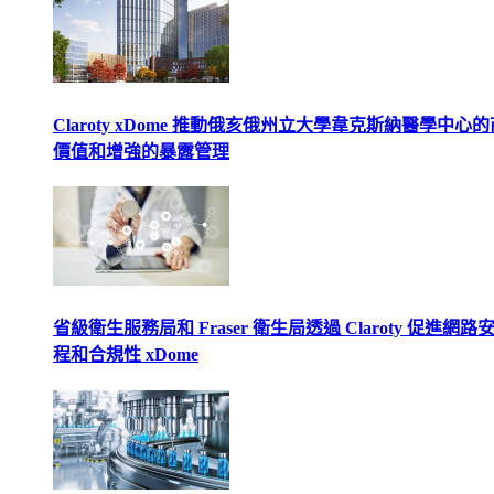
Claroty xDome 推動俄亥俄州立大學韋克斯納醫學中心
價值和增強的暴露管理
省級衛生服務局和 Fraser 衛生局透過 Claroty 促進網路
程和合規性 xDome