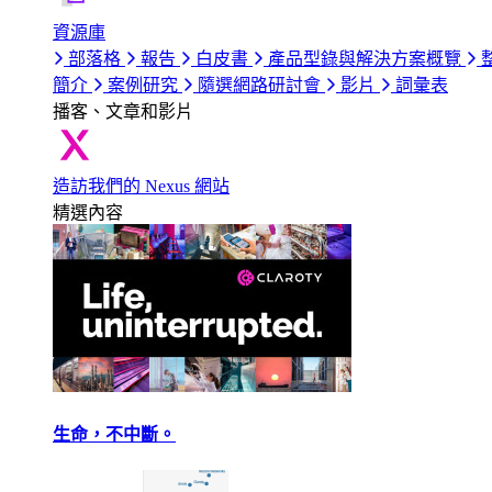
資源庫
部落格
報告
白皮書
產品型錄與解決方案概覽
簡介
案例研究
隨選網路研討會
影片
詞彙表
播客、文章和影片
造訪我們的 Nexus 網站
精選內容
生命，不中斷。