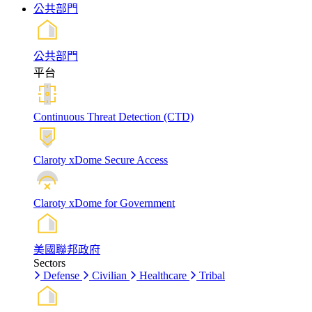
公共部門
公共部門
平台
Continuous Threat Detection (CTD)
Claroty xDome Secure Access
Claroty xDome for Government
美國聯邦政府
Sectors
Defense
Civilian
Healthcare
Tribal