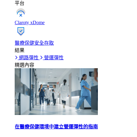
平台
Claroty xDome
醫療保健安全存取
結果
網路彈性
營運彈性
精選內容
在醫療保健環境中建立營運彈性的指南