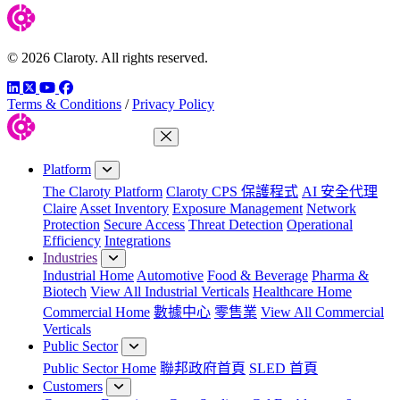
© 2026 Claroty. All rights reserved.
LinkedIn
Twitter
YouTube
Facebook
Terms & Conditions
/
Privacy Policy
Close Menu
Platform
The Claroty Platform
Claroty CPS 保護程式
AI 安全代理
Claire
Asset Inventory
Exposure Management
Network
Protection
Secure Access
Threat Detection
Operational
Efficiency
Integrations
Industries
Industrial Home
Automotive
Food & Beverage
Pharma &
Biotech
View All Industrial Verticals
Healthcare Home
Commercial Home
數據中心
零售業
View All Commercial
Verticals
Public Sector
Public Sector Home
聯邦政府首頁
SLED 首頁
Customers