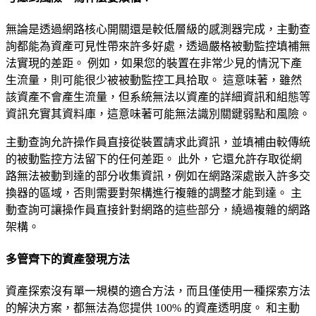
無論是透過網路核心開關還是較低層級的感測器完成，主動查
詢都能為資產可見性帶來許多好處，透過嚴格被動監控填補無
法實現的差距。 例如，如果您的裝置在非常少見的情況下產
生流量，則可能很少被被動監控工具拾取。 這意味著，雖然
該資產不會產生流量，但系統無法以資產的詳細資訊和組態等
資訊充實其資料庫，這意味著可能無法識別關鍵弱點和風險。
主動查詢允許操作員直接從裝置請求此資訊，並填補由較傳統
的被動監控方法留下的任何差距。 此外，它還允許存取從網
路無法被動到達的部分收集資訊，例如在網路深處嵌入許多交
換器的區域，否則需要對架構進行複雜的調整才能到達。 主
動查詢可讓操作員直接針對網路的這些部分，繞過複雜的網路
架構。
多管齊下的資產發現方法
資產探索沒有單一規模的適合方法，而且僅使用一種探索方法
的解決方案，都無法為您提供 100% 的資產透明度。 和主動