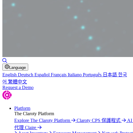
Toggle Search
Language
English
Deutsch
Español
Français
Italiano
Português
日本語
한국
어
繁體中文
Request a Demo
Platform
The Claroty Platform
Explore The Claroty Platform
Claroty CPS 保護程式
A
代理 Claire