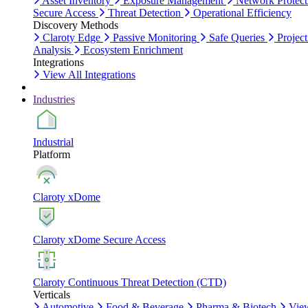
Asset Inventory
Exposure Management
Network Protect
Secure Access
Threat Detection
Operational Efficiency
Discovery Methods
Claroty Edge
Passive Monitoring
Safe Queries
Project
Analysis
Ecosystem Enrichment
Integrations
View All Integrations
Industries
Industrial
Platform
Claroty xDome
Claroty xDome Secure Access
Claroty Continuous Threat Detection (CTD)
Verticals
Automotive
Food & Beverage
Pharma & Biotech
Vie