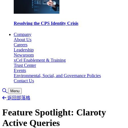
Resolving the CPS Identity Crisis
Company
About Us
Careers
Leadership
Newsroom
xCel Enablement & Training
Trust Center
Events
Environmental, Social, and Governance Policies
Contact Us
Toggle Search
Menu
返回部落格
Feature Spotlight: Claroty
Active Queries