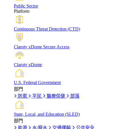
Public Sector
Platform
Continuous Threat Detection (CTD)
Claroty xDome Secure Access
Claroty xDome
U.S. Federal Government
部門
防禦
平民
醫療保健
部落
State, Local, and Education (SLED)
部門
能源
水/廢水
交通運輸
公共安全