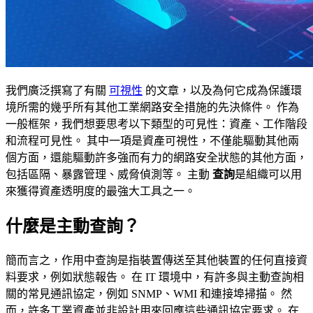
我們廣泛撰寫了有關
可視性
的文章，以及為何它成為保護環
境所需的幾乎所有其他工業網路安全措施的先決條件。 作為
一般框架，我們想要思考以下類型的可見性：資產、工作階段
和流程可見性。 其中一項是資產可視性，不僅能驅動其他兩
個方面，還能驅動許多強而有力的網路安全狀態的其他方面，
包括區隔、暴露管理、威脅偵測等。 主動
查詢
是組織可以用
來獲得資產透明度的最強大工具之一。
什麼是主動查詢？
簡而言之，作用中查詢是指裝置傳送至其他裝置的任何直接資
料要求，例如狀態報告。 在 IT 環境中，有許多與主動查詢相
關的常見通訊協定，例如 SNMP、WMI 和連接埠掃描。 然
而，許多工業資產並非設計用來回應這些通訊協定要求。 在