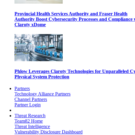
Provincial Health Services Authority and Fraser Health
Authority Boost Cybersecurity Processes and Compliance 
Claroty xDome
Phlow Leverages Claroty Technologies for Unparalleled C
Physical System Protection
Partners
Technology Alliance Partners
Channel Partners
Partner Login
Threat Research
Team82 Home
Threat Intelligence
Vulnerability Disclosure Dashboard