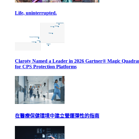
Life, uninterrupted.
Claroty Named a Leader in 2026 Gartner® Magic Quadr
for CPS Protection Platforms
在醫療保健環境中建立營運彈性的指南