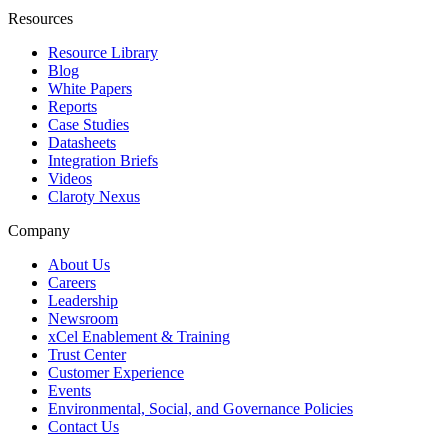
Resources
Resource Library
Blog
White Papers
Reports
Case Studies
Datasheets
Integration Briefs
Videos
Claroty Nexus
Company
About Us
Careers
Leadership
Newsroom
xCel Enablement & Training
Trust Center
Customer Experience
Events
Environmental, Social, and Governance Policies
Contact Us