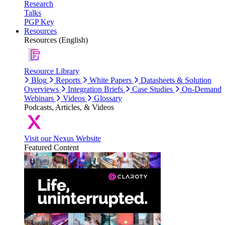
Research
Talks
PGP Key
Resources
Resources (English)
Resource Library
Blog
Reports
White Papers
Datasheets & Solution
Overviews
Integration Briefs
Case Studies
On-Demand
Webinars
Videos
Glossary
Podcasts, Articles, & Videos
Visit our Nexus Website
Featured Content