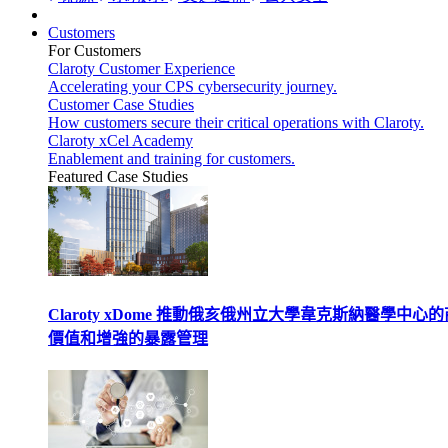
Customers
For Customers
Claroty Customer Experience
Accelerating your CPS cybersecurity journey.
Customer Case Studies
How customers secure their critical operations with Claroty.
Claroty xCel Academy
Enablement and training for customers.
Featured Case Studies
Claroty xDome 推動俄亥俄州立大學韋克斯納醫學中心
價值和增強的暴露管理