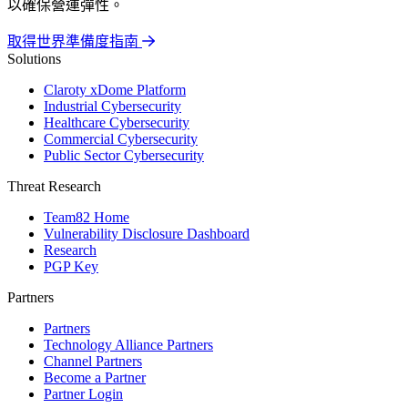
以確保營運彈性。
取得世界準備度指南
Solutions
Claroty xDome Platform
Industrial Cybersecurity
Healthcare Cybersecurity
Commercial Cybersecurity
Public Sector Cybersecurity
Threat Research
Team82 Home
Vulnerability Disclosure Dashboard
Research
PGP Key
Partners
Partners
Technology Alliance Partners
Channel Partners
Become a Partner
Partner Login