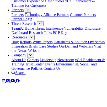
Customer Experience
Case Studies
xCel Enablement &
Training for Customers
Partners
Partners
Technology Alliance Partners
Channel Partners
Partner Login
Threat Research
Team82 Home
Threat Intelligence
Vulnerability Disclosure
Dashboard
Research
Talks
PGP Key
Resources
Blog
Reports
White Papers
Datasheets & Solution Overviews
Integration Briefs
Case Studies
On-Demand Webinars
Visit
our Nexus Website
Company
About Us
Careers
Leadership
Newsroom
xCel Enablement &
Training
Trust Center
Events
Environmental, Social, and
Governance Policies
Contact Us
Search
LinkedIn
Twitter
YouTube
Facebook