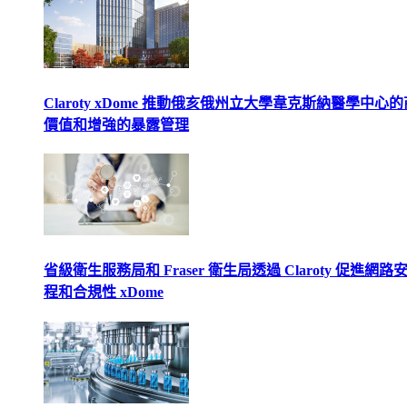
Claroty xDome 推動俄亥俄州立大學韋克斯納醫學中心
價值和增強的暴露管理
省級衛生服務局和 Fraser 衛生局透過 Claroty 促進網路
程和合規性 xDome