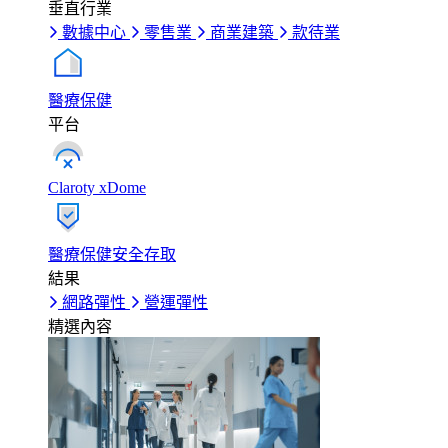
垂直行業
數據中心
零售業
商業建築
款待業
醫療保健
平台
Claroty xDome
醫療保健安全存取
結果
網路彈性
營運彈性
精選內容