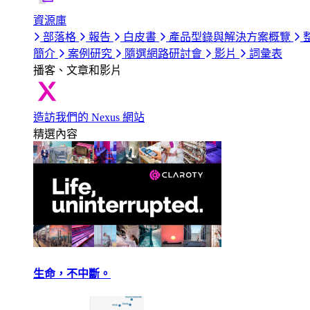
資源庫
部落格
報告
白皮書
產品型錄與解決方案概覽
簡介
案例研究
隨選網路研討會
影片
詞彙表
播客、文章和影片
造訪我們的 Nexus 網站
精選內容
生命，不中斷。