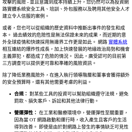
攻擊的風險 - 並且意識到成本持續上升，您仍然可以為投資網
路實體系統安全工具、培訓、外包服務以及聘用其他安全人才
建立令人信服的案例。
或者，您也可以從組織的歷史資料中推斷出事件的發生和成
本。 過去績效的危險性是無法保證未來的成果，而近期的意
外全球疫情和快速採用無邊界工作更是如此。 網路
實體系統
相互連結的爆炸性成長，加上快速發展的地緣政治局勢和機會
主義罪犯，都造成了危險的情況。 因此，廣受認可的目前第
三方調查可以提供更可靠和準確的風險資訊。
除了降低業務風險外，在進入執行領導階層和董事會獲得額外
的安全預算時，還有其他需要考慮的利益。
合規：
對某些工具的投資可以幫助組織遵守法規，避免
罰款、損失客戶、訴訟和其他法律行動。
營運彈性：
在工業和醫療環境中，營運彈性至關重要，
因為當 OT 網路啟動和運行時，收入產生且客戶的生活
得到改善。 即使是由於對網路上發生的事情缺乏可見性