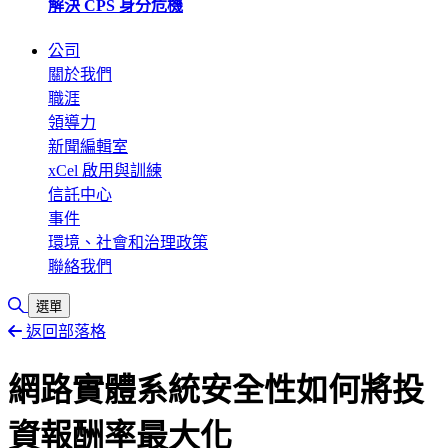
解決 CPS 身分危機
公司
關於我們
職涯
領導力
新聞編輯室
xCel 啟用與訓練
信託中心
事件
環境、社會和治理政策
聯絡我們
切換搜尋
選單
返回部落格
網路實體系統安全性如何將投
資報酬率最大化