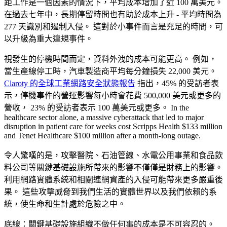
距工作是一個因素的情況下，平均成本增加了近 100 萬美元。
在過去七年中，長期停留時間也有助於成本上升 - 平均時間為
277 天識別和遏制入侵。 這對於小事件而言是充足的時間，可
以升級為重大違規事件。
視發生的停機時間而定，資料外洩的成本可能更高。 例如，
當生產線停工時，汽車製造商平均每分鐘損失 22,000 美元。
Claroty 的全球工業網路安全狀態報告
指出，45% 的受訪者表
示，停機事件的營運影響每小時會花費 500,000 美元或更多的
營收， 23% 的受訪者表示 100 萬美元或更多。 In the
healthcare sector alone, a massive cyberattack that led to major
disruption in patient care for weeks cost Scripps Health $133 million
and Tenet Healthcare $100 million after a month-long outage.
令人驚嘆的是，攻擊醫院、石油管線、水電公用事業和食品飲
料公司等關鍵基礎設施所帶來的影響不僅僅是財務上的影響。
利用網路實體系統和相關連網資產的入侵可能帶來更多嚴重後
果。 這些攻擊威脅到我們生活的實體世界以及我們依賴的系
統，使生命和生計處於危險之中。
底線：關鍵基礎設施組織不做任何事的成本是不可容忍的。