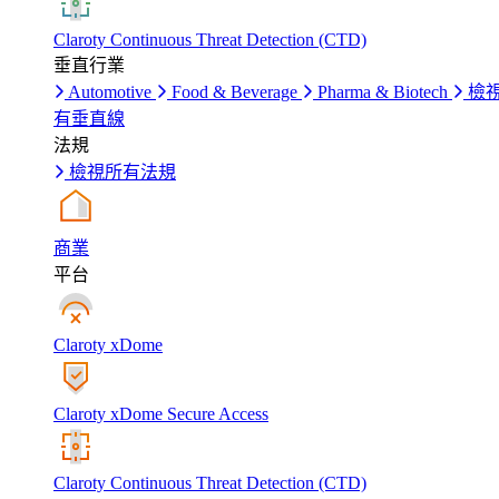
Claroty Continuous Threat Detection (CTD)
垂直行業
Automotive
Food & Beverage
Pharma & Biotech
檢
有垂直線
法規
檢視所有法規
商業
平台
Claroty xDome
Claroty xDome Secure Access
Claroty Continuous Threat Detection (CTD)