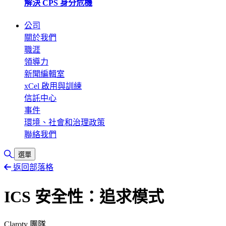
解決 CPS 身分危機
公司
關於我們
職涯
領導力
新聞編輯室
xCel 啟用與訓練
信託中心
事件
環境、社會和治理政策
聯絡我們
切換搜尋
選單
返回部落格
ICS 安全性：追求模式
Claroty 團隊