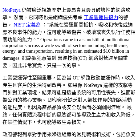
NotPetya
仍被廣泛視為歷史上最昂貴且最具破壞性的網路攻
擊。 然而，它同時也是組織優先考慮
工業營運恢復力
的警
告，
NIST 定義為
：“系統在營運期間抵抗、吸收和恢復或適
應不良事件的能力，這可能導致傷害、破壞或喪失執行任務相
關功能的能力。” Operations came to a standstill at multinational
corporations across a wide swath of sectors including healthcare,
energy, and transportation, resulting in an estimated $10 billion in
damages. 網路罪犯意識到 營運技術(OT) 網路對營運至關重
要，因此非常寶貴，只是一次的事。
工業營運彈性至關重要，因為當 OT 網路啟動並運作時，收入
產生且客戶的生活得到改善。 如果像 NotPetya 這樣的攻擊專
門針對工業環境，結果可能是這些系統的可用性喪失，進而影
響公司的核心業務。 即使部分缺乏對人類操作員的網路活動
的能見度，也因為產品品質或安全疑慮而必須關閉流程。 最
終，任何實體流程中斷的風險都可能導致生產力和收入降低，
在某些情況下，也可能導致生命損失。
政府警報列舉對手用來滲透組織的常見戰術和技術，包括魚叉