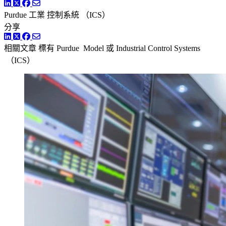
LinkedIn
Twitter
Facebook
Purdue 工業
控制系統 （ICS）
分享
LinkedIn
Twitter
Facebook
相關文章
標有 Purdue Model 或 Industrial Control Systems
（ICS）