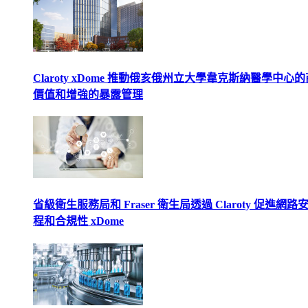
Claroty xDome 推動俄亥俄州立大學韋克斯納醫學中心
價值和增強的暴露管理
省級衛生服務局和 Fraser 衛生局透過 Claroty 促進網路
程和合規性 xDome