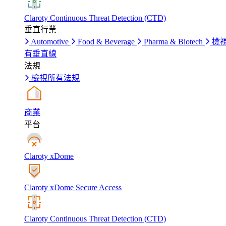
Claroty Continuous Threat Detection (CTD)
垂直行業
Automotive
Food & Beverage
Pharma & Biotech
檢
有垂直線
法規
檢視所有法規
商業
平台
Claroty xDome
Claroty xDome Secure Access
Claroty Continuous Threat Detection (CTD)