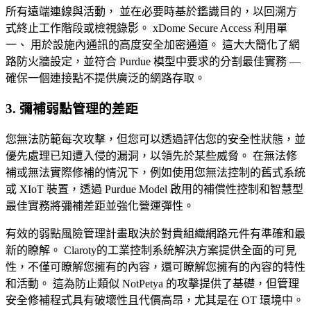
所有遠端連線與活動， 並在必要時基於鑑識目的，以回溯方
式終止工作階段或檢視錄影。 xDome Secure Access 利用單
一、 用於設施內通訊的高度安全加密通道。 這大大簡化了網
路防火牆設定，並符合 Purdue 模型中要求的分割最佳實務 —
確保一個連接點不提供廣泛的網路存取。
3. 彌補弱點管理的差距
您無法防範每次攻擊，但您可以透過評估您的安全性狀態，並
優先處理已知遭入侵的漏洞，以領先於某些威脅。 在無法修
補或無法實際修補的情況下，例如使用您無法控制的舊式系統
或 XIoT 裝置，透過 Purdue Model 啟用的補償性控制和智慧型
最佳實務將彌補差距並強化營運彈性。
有效的弱點風險管理計畫取決於對貴組織網路元件有準確和最
新的瞭解。 Claroty的工業控制系統解決方案提供全面的可見
性，不僅可瞭解您擁有的內容，還可瞭解您擁有的內容的特性
和活動。 這為防止類似 NotPetya 的攻擊提供了基礎，但管理
安全修補程式具有破壞性且代價高昂，尤其是在 OT 環境中。