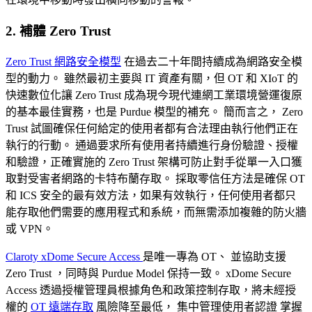
2. 補體 Zero Trust
Zero Trust 網路安全模型
在過去二十年間持續成為網路安全模
型的動力。 雖然最初主要與 IT 資產有關，但 OT 和 XIoT 的
快速數位化讓 Zero Trust 成為現今現代連網工業環境營運復原
的基本最佳實務，也是 Purdue 模型的補充。 簡而言之， Zero
Trust 試圖確保任何給定的使用者都有合法理由執行他們正在
執行的行動。 通過要求所有使用者持續進行身份驗證、授權
和驗證，正確實施的 Zero Trust 架構可防止對手從單一入口獲
取對受害者網路的卡特布蘭存取。 採取零信任方法是確保 OT
和 ICS 安全的最有效方法，如果有效執行，任何使用者都只
能存取他們需要的應用程式和系統，而無需添加複雜的防火牆
或 VPN。
Claroty xDome Secure Access
是唯一專為 OT、 並協助支援
Zero Trust ，同時與 Purdue Model 保持一致。 xDome Secure
Access 透過授權管理員根據角色和政策控制存取，將未經授
權的
OT 遠端存取
風險降至最低， 集中管理使用者認證 掌握