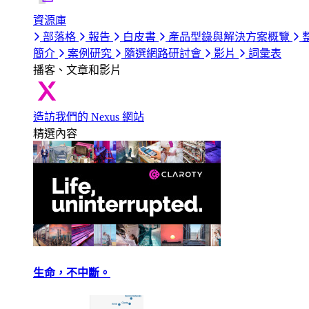
資源庫
部落格
報告
白皮書
產品型錄與解決方案概覽
簡介
案例研究
隨選網路研討會
影片
詞彙表
播客、文章和影片
造訪我們的 Nexus 網站
精選內容
生命，不中斷。