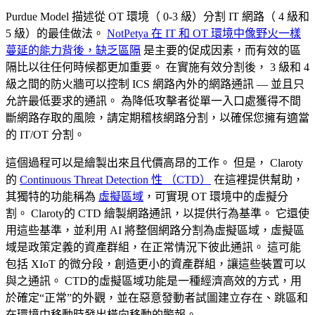
Purdue Model 描述從 OT 環境（ 0-3 級）分割 IT 網路（ 4 級和
5 級）的最佳做法。
NotPetya 在 IT 和 OT 環境中像野火一樣
蔓延的能力背後，缺乏區隔
是主要的促成因素，而有效的區
隔比以往任何時候都更加重要。 在實施有效分割後， 3 級和 4
級之間的防火牆可以控制 ICS 網路內外的網路通訊 — 並且只
允許最低要求的通訊。 為降低攻擊者從單一入口處獲得不間
斷網路存取的風險，請定期稽核網路分割，以確保您擁有適當
的 IT/OT 分割。
這個過程可以是繪製出來且代價高昂的工作。 但是， Claroty
的
Continuous Threat Detection 性 （CTD）
在這裡提供幫助，
其獨特的功能稱為
虛擬區域
，可實現 OT 環境中的虛擬分
割。 Claroty的 CTD 繪製網路通訊，以提供行為基準。 它還使
用這些基準，並利用 AI 將整個網路分割為虛擬區域，虛擬區
域是政策定義的資產群組，在正常情況下彼此通訊。 這可能
包括 XIoT 的微分段，創造更小的資產群組，讓這些裝置可以
與之通訊。 CTD的虛擬區域功能是一種經濟高效的方式，用
於確定“正常”的外觀，並在惡意發動者試圖建立存在、跳區和
在環境中移動時發出橫向移動的警報。