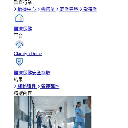
垂直行業
數據中心
零售業
商業建築
款待業
醫療保健
平台
Claroty xDome
醫療保健安全存取
結果
網路彈性
營運彈性
精選內容