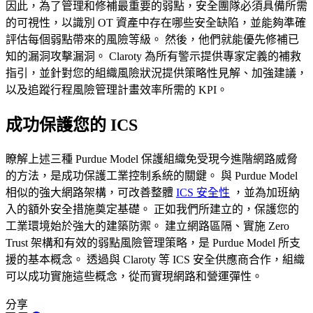
因此，為了管理和修補最重要的弱點，安全團隊必須具備所需
的可視性，以識別 OT 資產中存在哪些安全缺陷，並能夠準確
評估每個弱點帶來的風險等級。 然後，他們就能優先修補已
知的漏洞攻擊漏洞。 Claroty 為所有警示提供專家定義的補救
指引，並針對您的組織風險狀況提供策略性見解、加強建議，
以及追蹤行程風險管理計畫效率所需的 KPI。
成功保護您的 ICS
瞭解上述三種 Purdue Model 保護組織免受現今進階網路威脅
的方法，是成功保護工業控制系統的關鍵。 與 Purdue Model
相似的強大網路架構，可改善整體
ICS 安全性
，並為加班納
入的額外安全措施奠定基礎。 正如我們所建立的，保護您的
工業環境始於強大的建築防禦。 建立網路區隔、實施 Zero
Trust 架構和有效的弱點風險管理策略，是 Purdue Model 所支
援的基本概念。 透過與 Claroty 等 ICS 安全供應商合作，組織
可以成功實施這些概念，從而實現網路和營運彈性。
分享