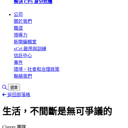
解決 CPS 身分危機
公司
關於我們
職涯
領導力
新聞編輯室
xCel 啟用與訓練
信託中心
事件
環境、社會和治理政策
聯絡我們
切換搜尋
選單
返回部落格
生活，不間斷是無可爭議的
Claroty 團隊