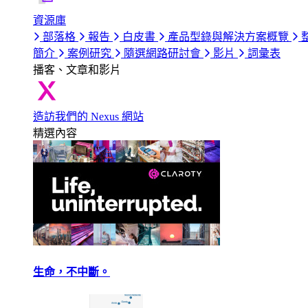
資源庫
部落格
報告
白皮書
產品型錄與解決方案概覽
簡介
案例研究
隨選網路研討會
影片
詞彙表
播客、文章和影片
造訪我們的 Nexus 網站
精選內容
生命，不中斷。