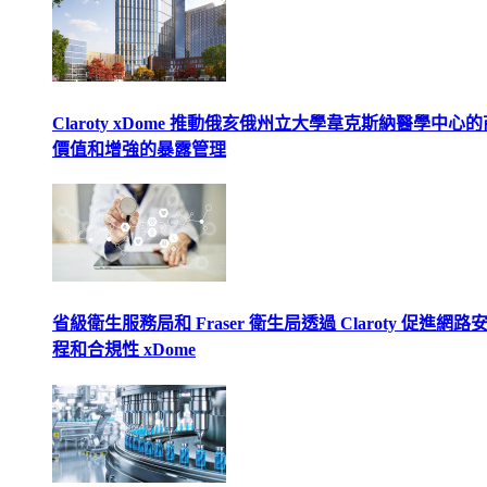
Claroty xDome 推動俄亥俄州立大學韋克斯納醫學中心
價值和增強的暴露管理
省級衛生服務局和 Fraser 衛生局透過 Claroty 促進網路
程和合規性 xDome