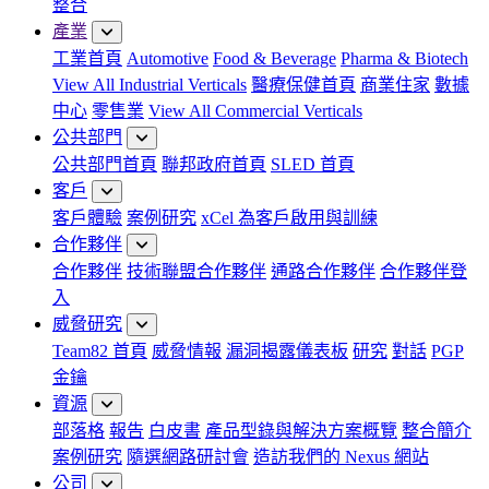
整合
產業
工業首頁
Automotive
Food & Beverage
Pharma & Biotech
View All Industrial Verticals
醫療保健首頁
商業住家
數據
中心
零售業
View All Commercial Verticals
公共部門
公共部門首頁
聯邦政府首頁
SLED 首頁
客戶
客戶體驗
案例研究
xCel 為客戶啟用與訓練
合作夥伴
合作夥伴
技術聯盟合作夥伴
通路合作夥伴
合作夥伴登
入
威脅研究
Team82 首頁
威脅情報
漏洞揭露儀表板
研究
對話
PGP
金鑰
資源
部落格
報告
白皮書
產品型錄與解決方案概覽
整合簡介
案例研究
隨選網路研討會
造訪我們的 Nexus 網站
公司