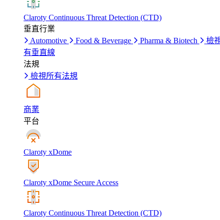
Claroty Continuous Threat Detection (CTD)
垂直行業
Automotive
Food & Beverage
Pharma & Biotech
檢
有垂直線
法規
檢視所有法規
商業
平台
Claroty xDome
Claroty xDome Secure Access
Claroty Continuous Threat Detection (CTD)