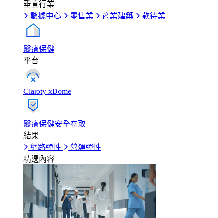
垂直行業
數據中心
零售業
商業建築
款待業
醫療保健
平台
Claroty xDome
醫療保健安全存取
結果
網路彈性
營運彈性
精選內容