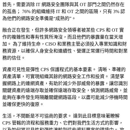
首先，需要消除 IT 網路安全團隊與其 OT 部門之間仍然存在
的孤島； 76% 的組織維持 IT 和 OT 之間的區隔，只有 3% 認
為他們的網路安全準備是“成熟的”。
融合正在發生，但許多網路安全領導者被某些 CPS 和 OT 實
作的複雜性和專有性質所淹沒，而且他們的暴露量在當天增
加。 為了維持生命，CISO 和業務主管必須投入專業知識和財
務資源，以確保人身安全和連續性、營運正常運行時間和對業
務的信任。
資產可見性是彈性 CPS 保護程式的基本要素。 清晰、準確的
資產清單，可實現組織其餘的網路安全工作和投資。 清楚掌
握網路上的連網資產，有助於減少外部威脅的暴露，讓您識別
關鍵資產的遠端存取並確保遠端存取安全，偵測網路威脅，並
能夠在事件發生時隔離關鍵網路區段，以盡可能減少停機時間
並確保更快的復原。
生活，不間斷是不可協商的要求。 達到此目標意味著瞭解
CPS 管轄的流程和服務重力、它們對我們生活方式的影響，
以及如何將可見性和彈性灌輸到這些資料豐富的環境中。 攻