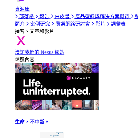
資源庫
部落格
報告
白皮書
產品型錄與解決方案概覽
簡介
案例研究
隨選網路研討會
影片
詞彙表
播客、文章和影片
造訪我們的 Nexus 網站
精選內容
生命，不中斷。