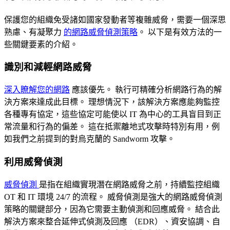
保護您的組織免受諸如國家發動者等複雜威脅，需要一個深思
熟慮、有凝聚力
的網路威脅偵測策略
。 以下是有效方法的一
些關鍵要素的介紹。
識別和減輕網路威脅
深入瞭解您的網路
應該優先。 執行可精確分析網路行為的解
決方案來達成此目標。 理想情況下，該解決方案應能夠監控
各種專有協定，這些協定可能使以 IT 為中心的工具盲目到正
常流量和行為的偏差。 這在抵禦離地式攻擊時特別有用，例
如我們之前提到的對烏克蘭的 Sandworm 攻擊。
利用威脅偵測
威脅偵測
是指在組織實現潛在網路威脅之前，持續監控組織
OT 和 IT 環境 24/7 的流程。 威脅偵測是強大的網路威脅偵測
策略的關鍵部分，因為它需要主動偵測和回應威脅。 結合此
解決方案來整合延伸式偵測及回應 （EDR）、資安協調、自