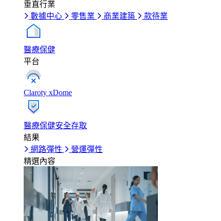
垂直行業
數據中心
零售業
商業建築
款待業
醫療保健
平台
Claroty xDome
醫療保健安全存取
結果
網路彈性
營運彈性
精選內容