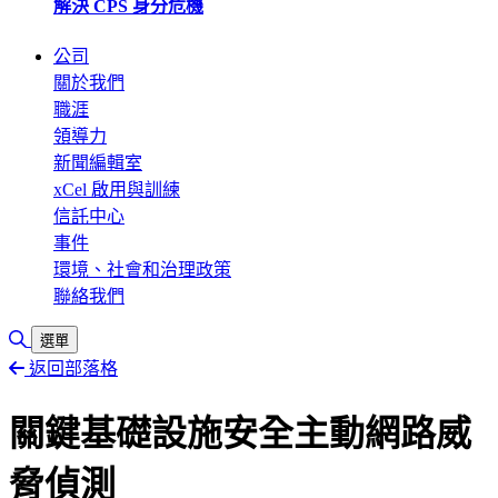
解決 CPS 身分危機
公司
關於我們
職涯
領導力
新聞編輯室
xCel 啟用與訓練
信託中心
事件
環境、社會和治理政策
聯絡我們
切換搜尋
選單
返回部落格
關鍵基礎設施安全主動網路威
脅偵測