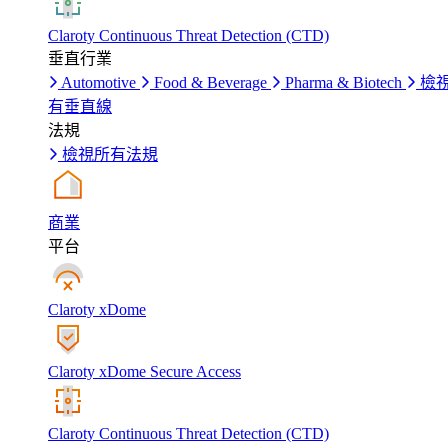
Claroty Continuous Threat Detection (CTD)
垂直行業
Automotive
Food & Beverage
Pharma & Biotech
檢
有垂直線
法規
檢視所有法規
商業
平台
Claroty xDome
Claroty xDome Secure Access
Claroty Continuous Threat Detection (CTD)