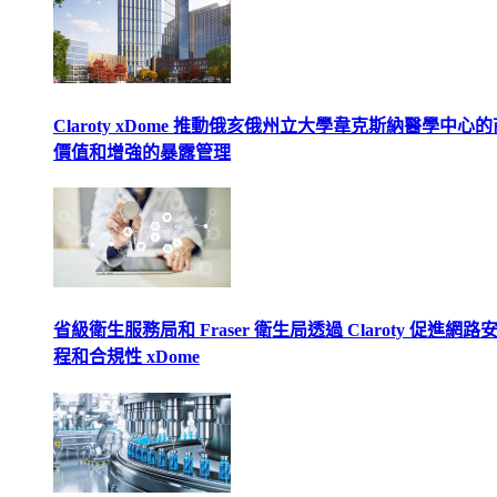
Claroty xDome 推動俄亥俄州立大學韋克斯納醫學中心
價值和增強的暴露管理
省級衛生服務局和 Fraser 衛生局透過 Claroty 促進網路
程和合規性 xDome