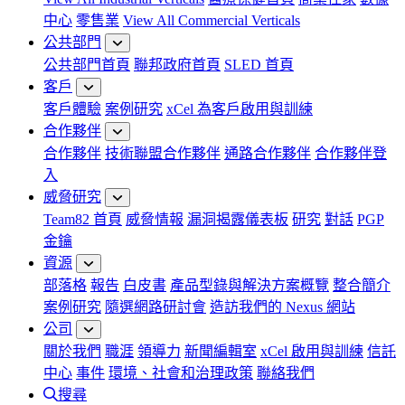
中心
零售業
View All Commercial Verticals
公共部門
公共部門首頁
聯邦政府首頁
SLED 首頁
客戶
客戶體驗
案例研究
xCel 為客戶啟用與訓練
合作夥伴
合作夥伴
技術聯盟合作夥伴
通路合作夥伴
合作夥伴登
入
威脅研究
Team82 首頁
威脅情報
漏洞揭露儀表板
研究
對話
PGP
金鑰
資源
部落格
報告
白皮書
產品型錄與解決方案概覽
整合簡介
案例研究
隨選網路研討會
造訪我們的 Nexus 網站
公司
關於我們
職涯
領導力
新聞編輯室
xCel 啟用與訓練
信託
中心
事件
環境、社會和治理政策
聯絡我們
搜尋