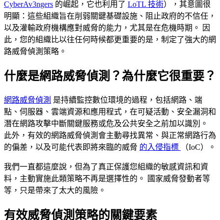
CyberAv3ngers
的崛起，它也利用了
LoTL 技術
），其意圖很
明顯：這些組織旨在削弱關鍵基礎設施、阻止政府的不信任，
以及灌輸政府機構應對威脅的能力，尤其是在危機時期。 因
此，您的組織比以往任何時候都更重要的是，制定了強大的網
路威脅偵測策略。
什麼是網路威脅偵測？為什麼它很重要？
網路威脅偵測
是持續監控數位環境的過程，包括網路、端
點、伺服器、雲端資源和應用程式，在可疑活動、安全漏洞和
潛在網路攻擊中斷關鍵服務或危及公共安全之前加以識別。
此外，有效的網路威脅偵測會主動尋找異常、與正常網路行為
的偏差，以及可能代表即將來臨的威脅
的入侵指標
（IoC）。
我們一直都這麼說，但為了真正保護您組織的敏感資訊和資
料，主動實施此類策略不再是選擇性的。 國家威脅發動者等
等，只是帶來了太大的風險。
有效威脅偵測策略的關鍵要素