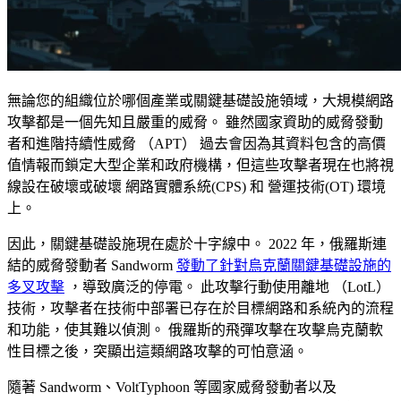
無論您的組織位於哪個產業或關鍵基礎設施領域，大規模網路
攻擊都是一個先知且嚴重的威脅。 雖然國家資助的威脅發動
者和進階持續性威脅 （APT） 過去會因為其資料包含的高價
值情報而鎖定大型企業和政府機構，但這些攻擊者現在也將視
線設在破壞或破壞 網路實體系統(CPS) 和 營運技術(OT) 環境
上。
因此，關鍵基礎設施現在處於十字線中。 2022 年，俄羅斯連
結的威脅發動者 Sandworm
發動了針對烏克蘭關鍵基礎設施的
多叉攻擊
，導致廣泛的停電。 此攻擊行動使用離地 （LotL）
技術，攻擊者在技術中部署已存在於目標網路和系統內的流程
和功能，使其難以偵測。 俄羅斯的飛彈攻擊在攻擊烏克蘭軟
性目標之後，突顯出這類網路攻擊的可怕意涵。
隨著 Sandworm、VoltTyphoon 等國家威脅發動者以及