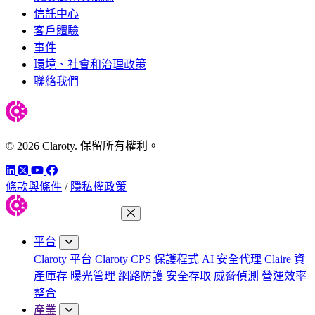
信託中心
客戶體驗
事件
環境、社會和治理政策
聯絡我們
© 2026 Claroty. 保留所有權利。
LinkedIn
Twitter
YouTube
Facebook
條款與條件
/
隱私權政策
關閉功能表
平台
Claroty 平台
Claroty CPS 保護程式
AI 安全代理 Claire
資
產庫存
曝光管理
網路防護
安全存取
威脅偵測
營運效率
整合
產業