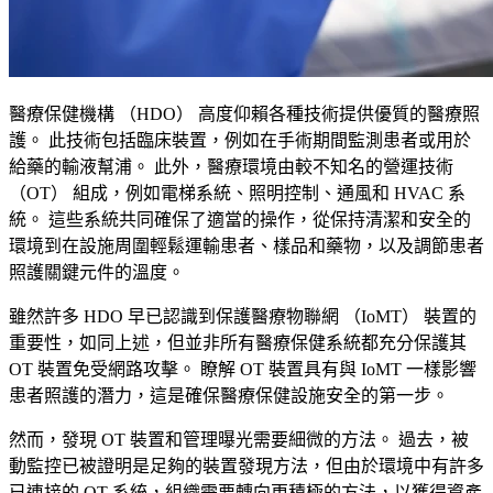
醫療保健機構 （HDO） 高度仰賴各種技術提供優質的醫療照
護。 此技術包括臨床裝置，例如在手術期間監測患者或用於
給藥的輸液幫浦。 此外，醫療環境由較不知名的營運技術
（OT） 組成，例如電梯系統、照明控制、通風和 HVAC 系
統。 這些系統共同確保了適當的操作，從保持清潔和安全的
環境到在設施周圍輕鬆運輸患者、樣品和藥物，以及調節患者
照護關鍵元件的溫度。
雖然許多 HDO 早已認識到保護醫療物聯網 （IoMT） 裝置的
重要性，如同上述，但並非所有醫療保健系統都充分保護其
OT 裝置免受網路攻擊。 瞭解 OT 裝置具有與 IoMT 一樣影響
患者照護的潛力，這是確保醫療保健設施安全的第一步。
然而，發現 OT 裝置和管理曝光需要細微的方法。 過去，被
動監控已被證明是足夠的裝置發現方法，但由於環境中有許多
已連接的 OT 系統，組織需要轉向更積極的方法，以獲得資產