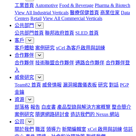
工業首頁
Automotive
Food & Beverage
Pharma & Biotech
View All Industrial Verticals
醫療保健首頁
商業住家
Data
Centers
Retail
View All Commercial Verticals
公共部門
公共部門首頁
聯邦政府首頁
SLED 首頁
客戶
客戶體驗
案例研究
xCel 為客戶啟用與訓練
合作夥伴
合作夥伴
技術聯盟合作夥伴
通路合作夥伴
合作夥伴登
入
威脅研究
Team82 首頁
威脅情報
漏洞揭露儀表板
研究
對話
PGP
金鑰
資源
部落格
報告
白皮書
產品型錄與解決方案概覽
整合簡介
案例研究
隨選網路研討會
造訪我們的 Nexus 網站
公司
關於我們
職涯
領導力
新聞編輯室
xCel 啟用與訓練
信託