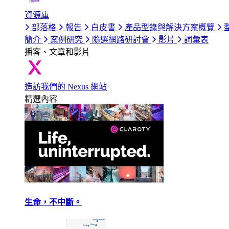
資源庫
部落格
報告
白皮書
產品型錄與解決方案概覽
簡介
案例研究
隨選網路研討會
影片
詞彙表
播客、文章和影片
造訪我們的 Nexus 網站
精選內容
生命，不中斷。