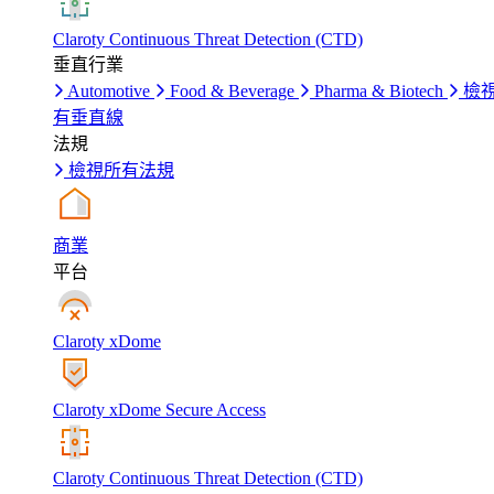
Claroty Continuous Threat Detection (CTD)
垂直行業
Automotive
Food & Beverage
Pharma & Biotech
檢
有垂直線
法規
檢視所有法規
商業
平台
Claroty xDome
Claroty xDome Secure Access
Claroty Continuous Threat Detection (CTD)