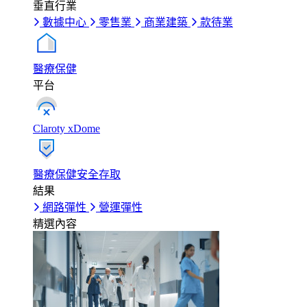
垂直行業
數據中心
零售業
商業建築
款待業
醫療保健
平台
Claroty xDome
醫療保健安全存取
結果
網路彈性
營運彈性
精選內容