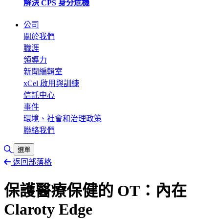
解決 CPS 身分危機
公司
關於我們
職涯
領導力
新聞編輯室
xCel 啟用與訓練
信託中心
事件
環境、社會和治理政策
聯絡我們
切換搜尋
選單
返回部落格
保護醫療保健的 OT：內在
Claroty Edge