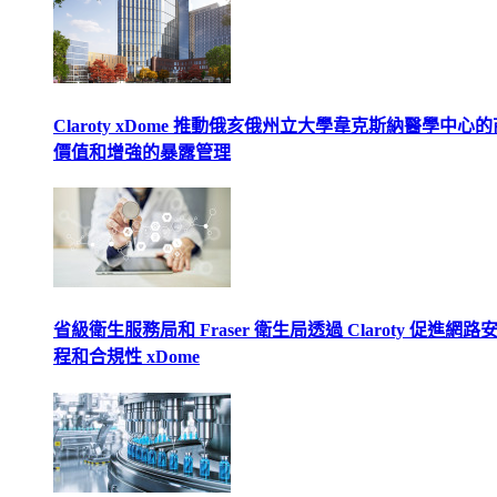
Claroty xDome 推動俄亥俄州立大學韋克斯納醫學中心
價值和增強的暴露管理
省級衛生服務局和 Fraser 衛生局透過 Claroty 促進網路
程和合規性 xDome