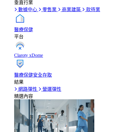
垂直行業
數據中心
零售業
商業建築
款待業
醫療保健
平台
Claroty xDome
醫療保健安全存取
結果
網路彈性
營運彈性
精選內容