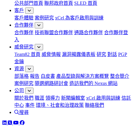
公共部門首頁
聯邦政府首頁
SLED 首頁
客戶
客戶體驗
案例研究
xCel 為客戶啟用與訓練
合作夥伴
合作夥伴
技術聯盟合作夥伴
通路合作夥伴
合作夥伴登
入
威脅研究
Team82 首頁
威脅情報
漏洞揭露儀表板
研究
對話
PGP
金鑰
資源
部落格
報告
白皮書
產品型錄與解決方案概覽
整合簡介
案例研究
隨選網路研討會
造訪我們的 Nexus 網站
公司
關於我們
職涯
領導力
新聞編輯室
xCel 啟用與訓練
信託
中心
事件
環境、社會和治理政策
聯絡我們
搜尋
LinkedIn
Twitter
YouTube
Facebook