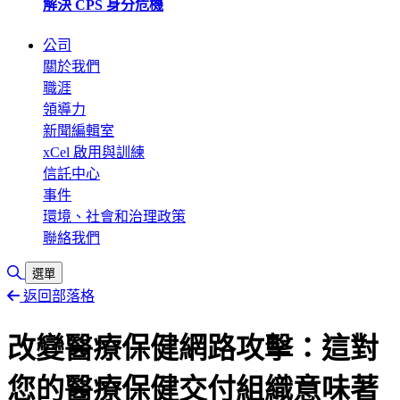
解決 CPS 身分危機
公司
關於我們
職涯
領導力
新聞編輯室
xCel 啟用與訓練
信託中心
事件
環境、社會和治理政策
聯絡我們
切換搜尋
選單
返回部落格
改變醫療保健網路攻擊：這對
您的醫療保健交付組織意味著