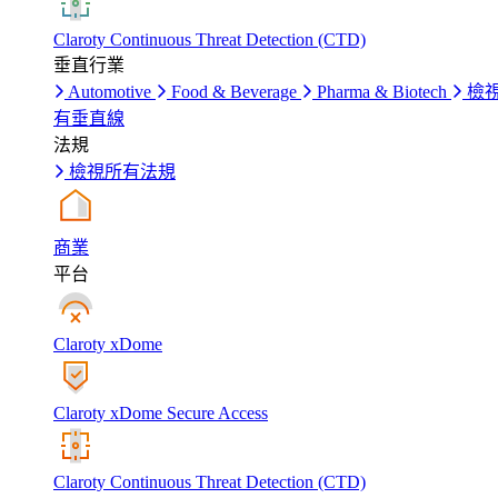
Claroty Continuous Threat Detection (CTD)
垂直行業
Automotive
Food & Beverage
Pharma & Biotech
檢
有垂直線
法規
檢視所有法規
商業
平台
Claroty xDome
Claroty xDome Secure Access
Claroty Continuous Threat Detection (CTD)