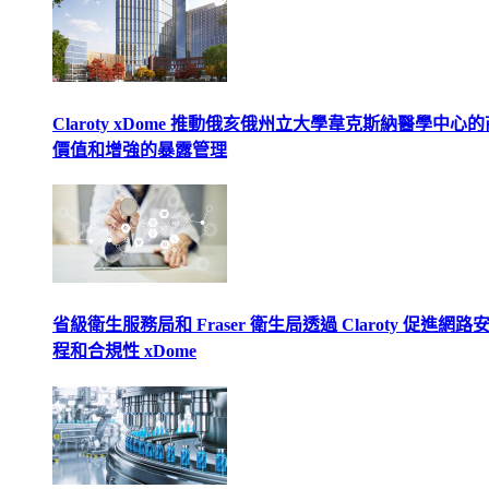
Claroty xDome 推動俄亥俄州立大學韋克斯納醫學中心
價值和增強的暴露管理
省級衛生服務局和 Fraser 衛生局透過 Claroty 促進網路
程和合規性 xDome