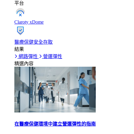
平台
Claroty xDome
醫療保健安全存取
結果
網路彈性
營運彈性
精選內容
在醫療保健環境中建立營運彈性的指南