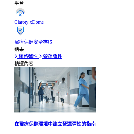
平台
Claroty xDome
醫療保健安全存取
結果
網路彈性
營運彈性
精選內容
在醫療保健環境中建立營運彈性的指南