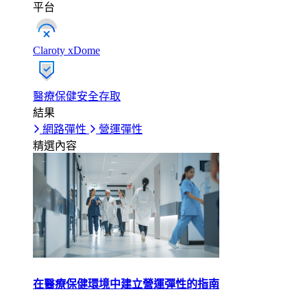
平台
Claroty xDome
醫療保健安全存取
結果
網路彈性
營運彈性
精選內容
在醫療保健環境中建立營運彈性的指南