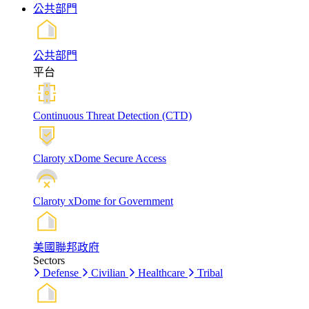
公共部門
公共部門
平台
Continuous Threat Detection (CTD)
Claroty xDome Secure Access
Claroty xDome for Government
美國聯邦政府
Sectors
Defense
Civilian
Healthcare
Tribal