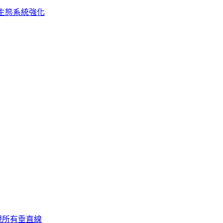
生態系統強化
視所有垂直線