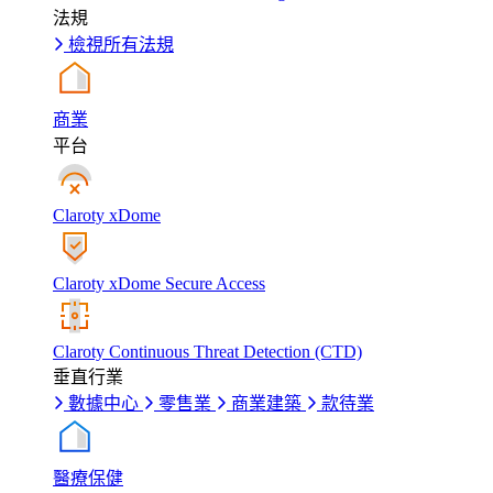
法規
檢視所有法規
商業
平台
Claroty xDome
Claroty xDome Secure Access
Claroty Continuous Threat Detection (CTD)
垂直行業
數據中心
零售業
商業建築
款待業
醫療保健