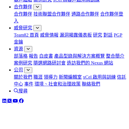
合作夥伴
合作夥伴
技術聯盟合作夥伴
通路合作夥伴
合作夥伴登
入
威脅研究
Team82 首頁
威脅情報
漏洞揭露儀表板
研究
對話
PGP
金鑰
資源
部落格
報告
白皮書
產品型錄與解決方案概覽
整合簡介
案例研究
隨選網路研討會
造訪我們的 Nexus 網站
公司
關於我們
職涯
領導力
新聞編輯室
xCel 啟用與訓練
信託
中心
事件
環境、社會和治理政策
聯絡我們
搜尋
LinkedIn
Twitter
YouTube
Facebook