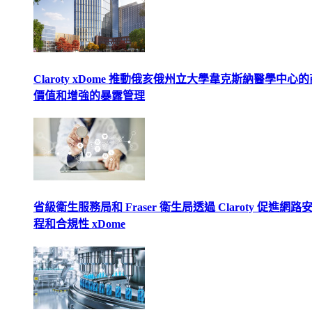
Claroty xDome 推動俄亥俄州立大學韋克斯納醫學中心
價值和增強的暴露管理
省級衛生服務局和 Fraser 衛生局透過 Claroty 促進網路
程和合規性 xDome