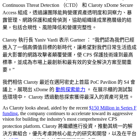
Continuous Threat Detection （CTD） 和 Claroty xDome Secure
Access 組成，透過讓團隊能夠營運資產透明度和洞察力、暴
露管理、網路保護和威脅偵測，協助組織達成業務層級的結
果，包括合規性、風險降低和營運完整性。
Claroty 執行長 Yaniv Vardi 表示 Gartner ： “我們認為我們已經
進入了一個高價值目標的新時代，讓希望對我們日常生活造成
最大影響的網路攻擊者顛覆營運，使 CPS 保護技術達到最高
標準，並成為市場上最創新和最有效的安全解決方案至關重
要。”
我們相信 Claroty 最近在邁阿密史上首屆 PoC Pavilion 的 S4 會
議上，展現出 xDome 的
動態探索能力
。 在展示櫃的測試製
造環境中， Claroty 透過動態探索獲得最深入的資產可見性。
As Claroty looks ahead, aided by the recent
$150 Million in Series F
funding
, the company continues to accelerate toward its aggressive
vision for building the industry’s most comprehensive CPS
protection platform. Claroty 將繼續進行投資，推動其統一的解
決方案組合，優先考慮跨核心能力的研究和開發，以及在平台