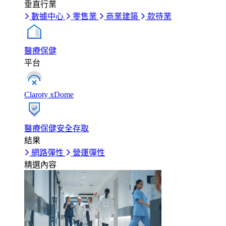
垂直行業
數據中心
零售業
商業建築
款待業
醫療保健
平台
Claroty xDome
醫療保健安全存取
結果
網路彈性
營運彈性
精選內容