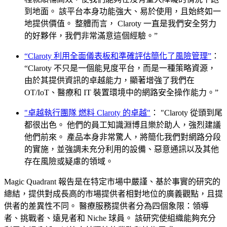
到地面。 該平台本身功能強大、易於使用，且始終如一
地提供價值。 整體而言， Claroty 一直是我們安全努力
的好夥伴，我們非常滿意這個經驗。”
“Claroty 利用全面儀表板和準確評估簡化了風險管理”
：
“Claroty 不只是一個能見度平台，而是一種策略資源，
由於其提供資訊的卓越能力，顯著增強了我們在
OT/IoT、醫療和 IT 裝置環境中的網路安全操作能力。”
"卓越執行團隊 燃料 Claroty 的卓越"
： "Claroty 從頭到尾
都很出色。 他們的員工知識淵博且樂於助人，強烈建議
他們前來。 產品本身非常驚人，將簡化我們對網路分段
的實施，並強調未充分利用的設備、惡意通訊以及其他
存在風險或疑慮的領域。
Magic Quadrant 報告是在特定市場中嚴謹、基於事實的研究的
總結，提供對成長高的市場提供者相對地位的廣義觀點，且提
供者的差異性不同。 醫療服務提供者分為四個象限：領導
者、挑戰者、遠見者和 Niche 球員。 該研究使組織能夠充分