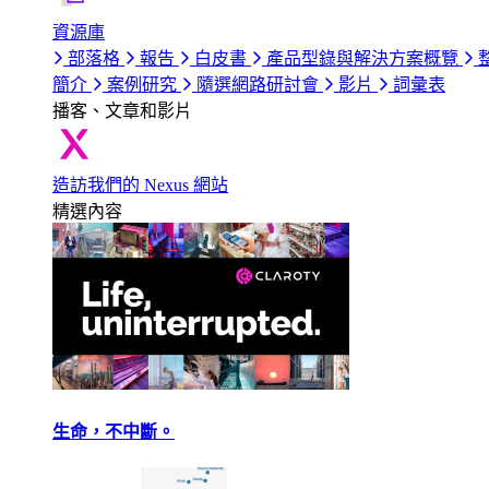
資源庫
部落格
報告
白皮書
產品型錄與解決方案概覽
簡介
案例研究
隨選網路研討會
影片
詞彙表
播客、文章和影片
造訪我們的 Nexus 網站
精選內容
生命，不中斷。