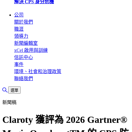
解決 CPS 身分危機
公司
關於我們
職涯
領導力
新聞編輯室
xCel 啟用與訓練
信託中心
事件
環境、社會和治理政策
聯絡我們
切換搜尋
選單
新聞稿
Claroty 獲評為 2026 Gartner®