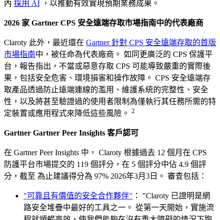
內
採用 AI
，以推動有效實現預期業務成果。
2026 家 Gartner CPS 安全遠端存取市場指南中的代表廠商
Claroty 此外，最近還在
Gartner 針對 CPS 安全遠端存取的首版
市場指南
中，被任命為代表廠商。 如同更廣泛的 CPS 保護平
台，報告指出，不當或惡意存取 CPS 可能導致嚴重的實際後
果，包括安全危害、環境損害和操作故障。 CPS 安全遠端存
取產品透過防止遠端連線的濫用、維護系統的完整性、安全
性，以及將甚至驗證過的使用者限制為僅執行其任務所需的特
2
定裝置或應用程式來降低這些風險。
Gartner Gartner Peer Insights 客戶認可
在 Gartner Peer Insights 中， Claroty 根據過去 12 個月在 CPS
防護平台市場提交的 119 個評分，在 5 個評分中佔 4.9 個評
分，截至 為止建議得分為 97% 2026年3月3日。 審查包括：
"可靠且有價值的安全合作夥伴"
： "Claroty 已證明是網
路安全堆疊中最好的工具之一。 從第一天開始，實施流
程就順暢高效，使我們能夠在沒有重大障礙的情況下跑