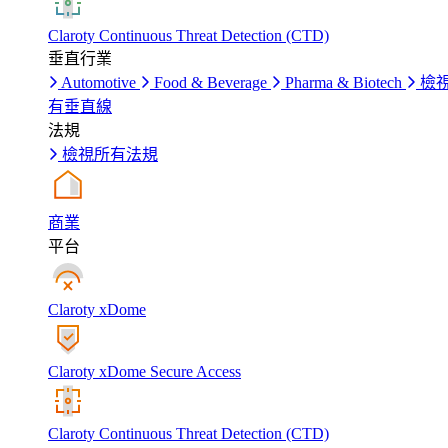
Claroty Continuous Threat Detection (CTD)
垂直行業
Automotive
Food & Beverage
Pharma & Biotech
檢
有垂直線
法規
檢視所有法規
商業
平台
Claroty xDome
Claroty xDome Secure Access
Claroty Continuous Threat Detection (CTD)