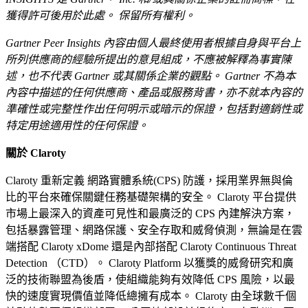
獲得許可後用於此處。 保留所有權利。
Gartner Peer Insights 內容由個人最終使用者根據自身與平台上
所列供應商的經驗所提出的意見組成，不應被解釋為事實陳
述，也不代表 Gartner 或其關係企業的觀點。 Gartner 不為本
內容中描述的任何供應商、產品或服務背書，亦不就本內容的
準確性或完整性作出任何明示或暗示的保證，包括對適銷性或
特定用途適用性的任何保證。
關於 Claroty
Claroty 重新定義 網路實體系統(CPS) 防護，採用業界無與倫
比的平台來確保關鍵任務基礎架構的安全。 Claroty 平台提供
市場上最深入的資產可見性和最廣泛的 CPS 內建解決方案，
包括暴露管理、網路保護、安全存取和威脅偵測，無論是在雲
端搭配 Claroty xDome 還是內部搭配 Claroty Continuous Threat
Detection （CTD）。 Claroty Platform 以獲獎的威脅研究和廣
泛的技術聯盟為後盾，使組織能夠有效降低 CPS 風險，以最
快的速度實現價值並降低總擁有成本。 Claroty 由全球數千個