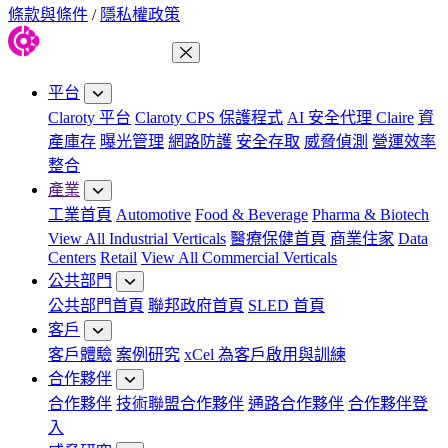
條款與條件
/
隱私權政策
關閉功能表
平台
Claroty 平台
Claroty CPS 保護程式
AI 安全代理 Claire
資
產庫存
曝光管理
網路防護
安全存取
威脅偵測
營運效率
整合
產業
工業首頁
Automotive
Food & Beverage
Pharma & Biotech
View All Industrial Verticals
醫療保健首頁
商業住家
Data
Centers
Retail
View All Commercial Verticals
公共部門
公共部門首頁
聯邦政府首頁
SLED 首頁
客戶
客戶體驗
案例研究
xCel 為客戶啟用與訓練
合作夥伴
合作夥伴
技術聯盟合作夥伴
通路合作夥伴
合作夥伴登
入