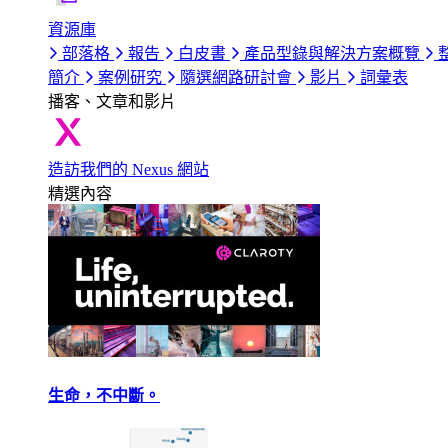
資源庫
部落格
報告
白皮書
產品型錄與解決方案概覽
簡介
案例研究
隨選網路研討會
影片
詞彙表
播客、文章和影片
造訪我們的 Nexus 網站
精選內容
生命，不中斷。