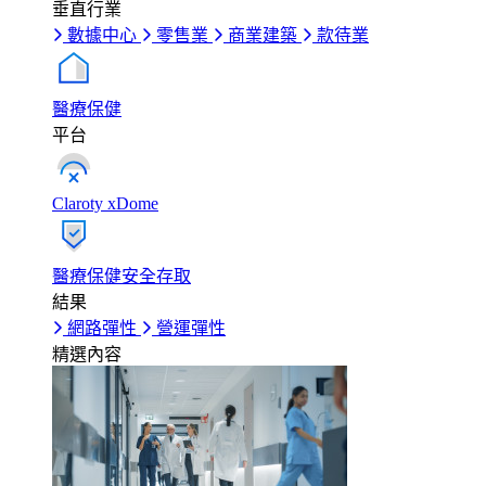
垂直行業
數據中心
零售業
商業建築
款待業
醫療保健
平台
Claroty xDome
醫療保健安全存取
結果
網路彈性
營運彈性
精選內容