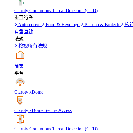
Claroty Continuous Threat Detection (CTD)
垂直行業
Automotive
Food & Beverage
Pharma & Biotech
檢
有垂直線
法規
檢視所有法規
商業
平台
Claroty xDome
Claroty xDome Secure Access
Claroty Continuous Threat Detection (CTD)