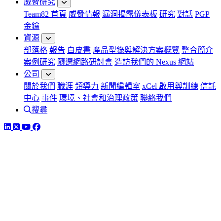
威脅研究
Team82 首頁
威脅情報
漏洞揭露儀表板
研究
對話
PGP
金鑰
資源
部落格
報告
白皮書
產品型錄與解決方案概覽
整合簡介
案例研究
隨選網路研討會
造訪我們的 Nexus 網站
公司
關於我們
職涯
領導力
新聞編輯室
xCel 啟用與訓練
信託
中心
事件
環境、社會和治理政策
聯絡我們
搜尋
LinkedIn
Twitter
YouTube
Facebook