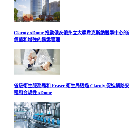
Claroty xDome 推動俄亥俄州立大學韋克斯納醫學中心
價值和增強的暴露管理
省級衛生服務局和 Fraser 衛生局透過 Claroty 促進網路
程和合規性 xDome