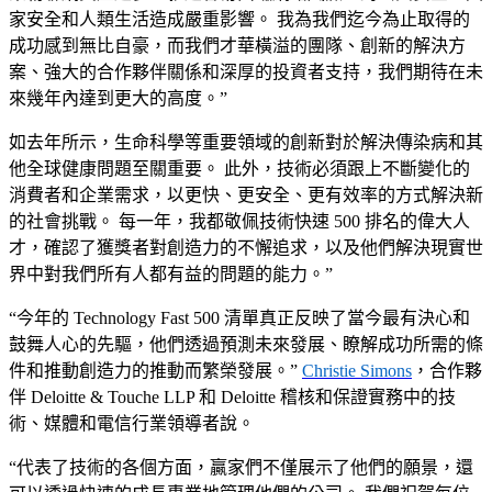
家安全和人類生活造成嚴重影響。 我為我們迄今為止取得的
成功感到無比自豪，而我們才華橫溢的團隊、創新的解決方
案、強大的合作夥伴關係和深厚的投資者支持，我們期待在未
來幾年內達到更大的高度。”
如去年所示，生命科學等重要領域的創新對於解決傳染病和其
他全球健康問題至關重要。
此外，技術必須跟上不斷變化的
消費者和企業需求，以更快、更安全、更有效率的方式解決新
的社會挑戰。 每一年，我都敬佩技術快速 500 排名的偉大人
才，確認了獲獎者對創造力的不懈追求，以及他們解決現實世
界中對我們所有人都有益的問題的能力。”
“今年的 Technology Fast 500 清單真正反映了當今最有決心和
鼓舞人心的先驅，他們透過預測未來發展、瞭解成功所需的條
件和推動創造力的推動而繁榮發展。”
Christie Simons
，合作夥
伴 Deloitte & Touche LLP 和 Deloitte 稽核和保證實務中的技
術、媒體和電信行業領導者說。
“代表了技術的各個方面，贏家們不僅展示了他們的願景，還