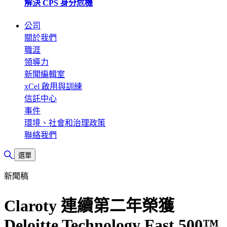
解決 CPS 身分危機
公司
關於我們
職涯
領導力
新聞編輯室
xCel 啟用與訓練
信託中心
事件
環境、社會和治理政策
聯絡我們
切換搜尋
選單
新聞稿
Claroty 連續第二年榮獲
Deloitte Technology Fast 500™