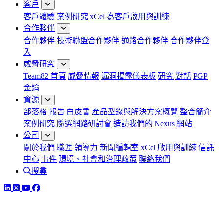
客戶
客戶體驗
案例研究
xCel 為客戶啟用與訓練
合作夥伴
合作夥伴
技術聯盟合作夥伴
通路合作夥伴
合作夥伴登
入
威脅研究
Team82 首頁
威脅情報
漏洞揭露儀表板
研究
對話
PGP
金鑰
資源
部落格
報告
白皮書
產品型錄與解決方案概覽
整合簡介
案例研究
隨選網路研討會
造訪我們的 Nexus 網站
公司
關於我們
職涯
領導力
新聞編輯室
xCel 啟用與訓練
信託
中心
事件
環境、社會和治理政策
聯絡我們
搜尋
LinkedIn
Twitter
YouTube
Facebook