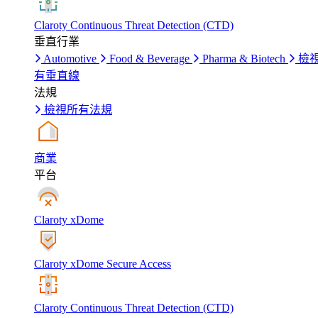
Claroty Continuous Threat Detection (CTD)
垂直行業
Automotive
Food & Beverage
Pharma & Biotech
檢
有垂直線
法規
檢視所有法規
商業
平台
Claroty xDome
Claroty xDome Secure Access
Claroty Continuous Threat Detection (CTD)