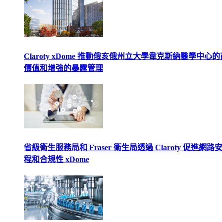
Claroty xDome 推動俄亥俄州立大學韋克斯納醫學中心
價值和增強的暴露管理
省級衛生服務局和 Fraser 衛生局透過 Claroty 促進網路
程和合規性 xDome