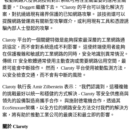
"被動網路入侵偵測技術對於系統可用性至關重要的應用至關
重要，" Doggett 繼續下去。 “Claroty 的平台可以強化解決方
案，對抗繞過現有邊界保護的已知網路攻擊。 該技術還可以
提醒網路營運商有關新型攻擊媒介，或利用現有工具和憑證誘
騙內部人士發起的攻擊。
Claroty 平台的一個關鍵特徵是能夠探索最深層的工業網路通
訊協定，而不會對系統造成不利影響。 這使終端使用者能夠
在保護複雜和敏感的工業網路的同時，安全地識別異常情況。
傳統 IT 安全軟體通常使用主動查詢或需要網路佔用空間，最
終可能會中斷操作。 然而， Claroty 平台使用被動監測方法，
以安全檢查交通，而不會有中斷的風險。
Claroty 執行長 Amir Zilberstein 表示： “我們認識到，這種複雜
的挑戰最好以統一和穩健的方式解決 - Claroty 等安全供應商與
領先的設備製造商攜手合作。 與施耐德電機合作，透過其
EcoStruxure架構，以全方位的網路安全方法交付我們的解決方
案，將有助於推動工業公司的最廣泛和最立即的影響。
關於 Claroty