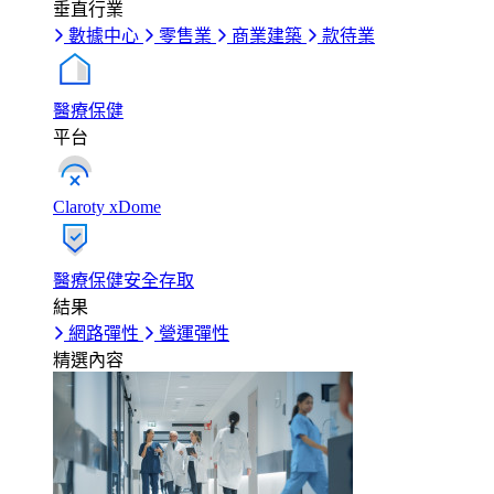
垂直行業
數據中心
零售業
商業建築
款待業
醫療保健
平台
Claroty xDome
醫療保健安全存取
結果
網路彈性
營運彈性
精選內容