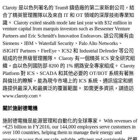
Claroty 是以色列著名的 Team8 鑄造廠的第二家新創公司，結
合了精英管理團隊以及來自 IT 和 OT 領域的深厚技術專業知
識。 Claroty exited stealth mode late last year with $32 million in
venture capital from marquis investors such as Bessemer Venture
Partners and Eric Schmidt's Innovation Endeavors. 該公司擁有由
Siemens、IBM、Waterfall Security、Palo Alto Networks、
iSIGHT Partners、FireEye、ICS2 和 Industrial Defender 等公司
組成的世界級管理團隊。 Claroty 有一個精英 ICS 安全研究組
織，由以色列國防部 8200 的 1% 網路安全專家組成。 Claroty
Platform 對 ICS、SCADA 和其他必要的 OT/IIOT 系統有著無
與倫比的瞭解，能為現今市場上的 ICS 系統、通訊協定和網
路提供最深入和最廣泛的覆蓋範圍。 如需更多資訊，請造訪
www.claroty.com。
關於施耐德電機
施耐德電機是能源管理和自動化的全球專家。 With revenues of
~€25 billion in FY2016, our 144,000 employees serve customers in
over 100 countries, helping them to manage their energy and
process in ways that are safe, reliable, efficient and sustainable. 從最