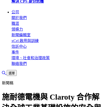
解決 CPS 身分危機
公司
關於我們
職涯
領導力
新聞編輯室
xCel 啟用與訓練
信託中心
事件
環境、社會和治理政策
聯絡我們
切換搜尋
選單
新聞稿
施耐德電機與 Claroty 合作解