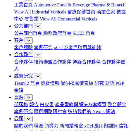
工業首頁
Automotive
Food & Beverage
Pharma & Biotech
View All Industrial Verticals
醫療保健首頁
商業住家
數據
中心
零售業
View All Commercial Verticals
公共部門
公共部門首頁
聯邦政府首頁
SLED 首頁
客戶
客戶體驗
案例研究
xCel 為客戶啟用與訓練
合作夥伴
合作夥伴
技術聯盟合作夥伴
通路合作夥伴
合作夥伴登
入
威脅研究
Team82 首頁
威脅情報
漏洞揭露儀表板
研究
對話
PGP
金鑰
資源
部落格
報告
白皮書
產品型錄與解決方案概覽
整合簡介
案例研究
隨選網路研討會
造訪我們的 Nexus 網站
公司
關於我們
職涯
領導力
新聞編輯室
xCel 啟用與訓練
信託