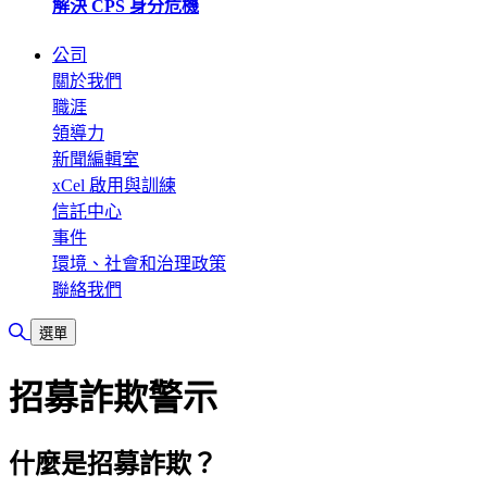
解決 CPS 身分危機
公司
關於我們
職涯
領導力
新聞編輯室
xCel 啟用與訓練
信託中心
事件
環境、社會和治理政策
聯絡我們
切換搜尋
選單
招募詐欺警示
什麼是招募詐欺？