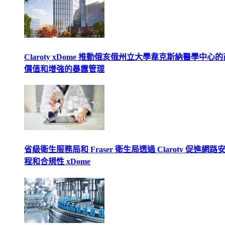
Claroty xDome 推動俄亥俄州立大學韋克斯納醫學中心
價值和增強的暴露管理
省級衛生服務局和 Fraser 衛生局透過 Claroty 促進網路
程和合規性 xDome