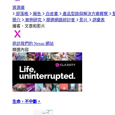
資源庫
部落格
報告
白皮書
產品型錄與解決方案概覽
簡介
案例研究
隨選網路研討會
影片
詞彙表
播客、文章和影片
造訪我們的 Nexus 網站
精選內容
生命，不中斷。