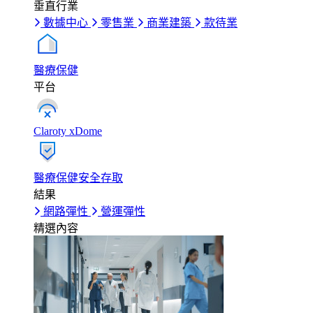
垂直行業
數據中心
零售業
商業建築
款待業
醫療保健
平台
Claroty xDome
醫療保健安全存取
結果
網路彈性
營運彈性
精選內容