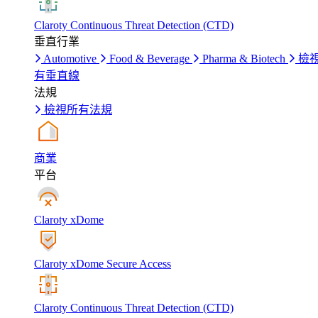
Claroty Continuous Threat Detection (CTD)
垂直行業
Automotive
Food & Beverage
Pharma & Biotech
檢
有垂直線
法規
檢視所有法規
商業
平台
Claroty xDome
Claroty xDome Secure Access
Claroty Continuous Threat Detection (CTD)