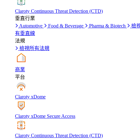
Claroty Continuous Threat Detection (CTD)
垂直行業
Automotive
Food & Beverage
Pharma & Biotech
檢
有垂直線
法規
檢視所有法規
商業
平台
Claroty xDome
Claroty xDome Secure Access
Claroty Continuous Threat Detection (CTD)