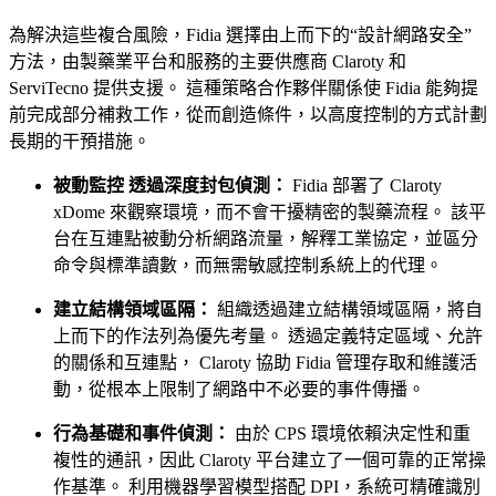
為解決這些複合風險，Fidia 選擇由上而下的“設計網路安全”
方法，由製藥業平台和服務的主要供應商 Claroty 和
ServiTecno 提供支援。 這種策略合作夥伴關係使 Fidia 能夠提
前完成部分補救工作，從而創造條件，以高度控制的方式計劃
長期的干預措施。
被動監控 透過深度封包偵測：
Fidia 部署了 Claroty
xDome 來觀察環境，而不會干擾精密的製藥流程。 該平
台在互連點被動分析網路流量，解釋工業協定，並區分
命令與標準讀數，而無需敏感控制系統上的代理。
建立結構領域區隔：
組織透過建立結構領域區隔，將自
上而下的作法列為優先考量。 透過定義特定區域、允許
的關係和互連點， Claroty 協助 Fidia 管理存取和維護活
動，從根本上限制了網路中不必要的事件傳播。
行為基礎和事件偵測：
由於 CPS 環境依賴決定性和重
複性的通訊，因此 Claroty 平台建立了一個可靠的正常操
作基準。 利用機器學習模型搭配 DPI，系統可精確識別