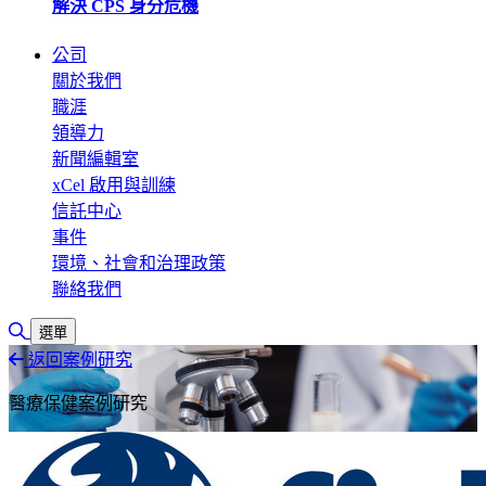
解決 CPS 身分危機
公司
關於我們
職涯
領導力
新聞編輯室
xCel 啟用與訓練
信託中心
事件
環境、社會和治理政策
聯絡我們
切換搜尋
選單
返回案例研究
醫療保健案例研究