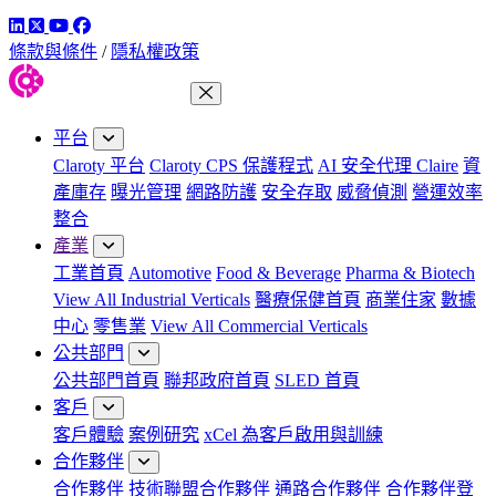
LinkedIn
Twitter
YouTube
Facebook
條款與條件
/
隱私權政策
關閉功能表
平台
Claroty 平台
Claroty CPS 保護程式
AI 安全代理 Claire
資
產庫存
曝光管理
網路防護
安全存取
威脅偵測
營運效率
整合
產業
工業首頁
Automotive
Food & Beverage
Pharma & Biotech
View All Industrial Verticals
醫療保健首頁
商業住家
數據
中心
零售業
View All Commercial Verticals
公共部門
公共部門首頁
聯邦政府首頁
SLED 首頁
客戶
客戶體驗
案例研究
xCel 為客戶啟用與訓練
合作夥伴
合作夥伴
技術聯盟合作夥伴
通路合作夥伴
合作夥伴登