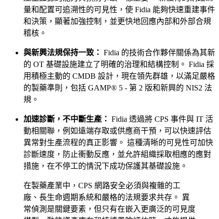
量和配置可追溯性的可見性，使 Fidia 能夠快速重建事件
和決策，顯著加強控制，並更快地回應內部和外部合規
稽核。
與新興法規保持一致：
Fidia 的技術合作夥伴關係為其新
的 OT 基礎設施建立了明確的治理和結構控制。 Fidia 採
用積極主動的 CMDB 設計，現在領先群雄，以滿足嚴格
的製藥準則，包括 GAMP® 5 - 第 2 版和新興的 NIS2 法
規。
加速診斷，不中斷生產：
Fidia 透過將 CPS 事件與 IT 活
動相關聯，例如遠端存取或供應商干預，可以快速評估
異常對生產流程的真正影響。 這種清晰的可見性可加快
診斷速度，防止衝動反應，並允許組織採取相應的應對
措施，在不停工的情況下成功保護其基礎設施。
在製藥產業中，CPS 網路安全必須與複雜的工
廠、長生命週期系統和嚴格的法規要求共存。 異
常偵測是關鍵要素，但只有在嵌入更廣泛的可見度