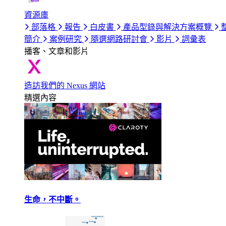
資源庫
部落格
報告
白皮書
產品型錄與解決方案概覽
簡介
案例研究
隨選網路研討會
影片
詞彙表
播客、文章和影片
造訪我們的 Nexus 網站
精選內容
生命，不中斷。