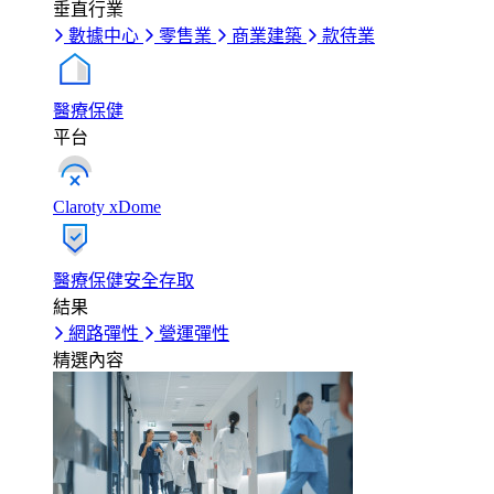
垂直行業
數據中心
零售業
商業建築
款待業
醫療保健
平台
Claroty xDome
醫療保健安全存取
結果
網路彈性
營運彈性
精選內容