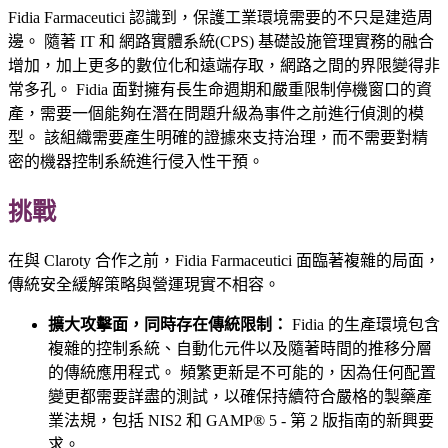
Fidia Farmaceutici 認識到，保護工業環境需要的不只是建造周
邊。 隨著 IT 和 網路實體系統(CPS) 基礎設施管理實務的融合
增加，加上更多的數位化和遠端存取，網路之間的界限變得非
常多孔。 Fidia 面對擁有長生命週期和嚴重限制停機窗口的資
產，需要一個能夠在潛在問題升級為事件之前進行偵測的模
型。 該組織需要產生明確的證據來支持治理，而不需要對精
密的機器控制系統進行侵入性干預。
挑戰
在與 Claroty 合作之前，Fidia Farmaceutici 面臨著複雜的局面，
傳統安全緩解策略與營運現實不相容。
擴大攻擊面，同時存在傳統限制：
Fidia 的生產環境包含
複雜的控制系統、自動化元件以及隨著時間的推移分層
的傳統應用程式。 頻繁更新是不可能的，因為任何配置
變更都需要詳盡的測試，以確保持續符合嚴格的製藥產
業法規，包括 NIS2 和 GAMP® 5 - 第 2 版指南的新興要
求。