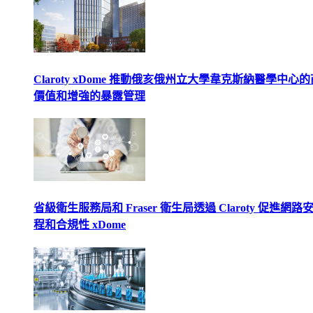
Claroty xDome 推動俄亥俄州立大學韋克斯納醫學中心
價值和增強的暴露管理
省級衛生服務局和 Fraser 衛生局透過 Claroty 促進網路
程和合規性 xDome