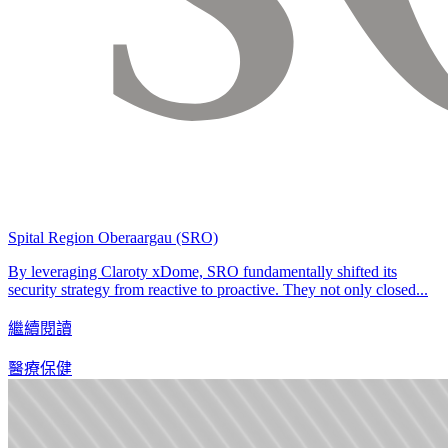
Spital Region Oberaargau (SRO)
By leveraging Claroty xDome, SRO fundamentally shifted its
security strategy from reactive to proactive. They not only closed...
繼續閱讀
醫療保健