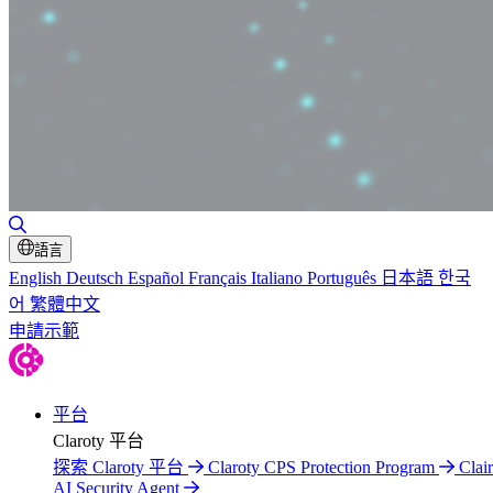
切換搜尋
語言
English
Deutsch
Español
Français
Italiano
Português
日本語
한국
어
繁體中文
申請示範
平台
Claroty 平台
探索 Claroty 平台
Claroty CPS Protection Program
Clair
AI Security Agent