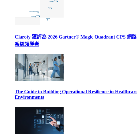
Claroty 獲評為 2026 Gartner® Magic Quadrant CPS 
系統領導者
The Guide to Building Operational Resilience in Healthcar
Environments