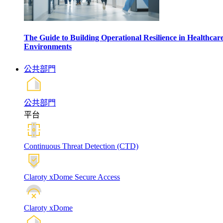
The Guide to Building Operational Resilience in Healthcar
Environments
公共部門
公共部門
平台
Continuous Threat Detection (CTD)
Claroty xDome Secure Access
Claroty xDome