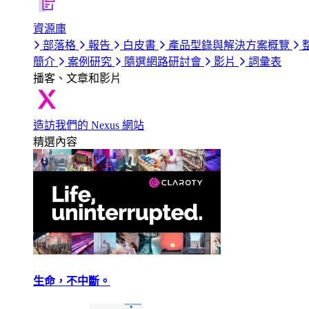
資源庫
部落格
報告
白皮書
產品型錄與解決方案概覽
簡介
案例研究
隨選網路研討會
影片
詞彙表
播客、文章和影片
造訪我們的 Nexus 網站
精選內容
生命，不中斷。