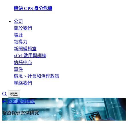
解決 CPS 身分危機
公司
關於我們
職涯
領導力
新聞編輯室
xCel 啟用與訓練
信託中心
事件
環境、社會和治理政策
聯絡我們
切換搜尋
選單
返回案例研究
醫療保健案例研究