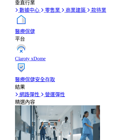
垂直行業
數據中心
零售業
商業建築
款待業
醫療保健
平台
Claroty xDome
醫療保健安全存取
結果
網路彈性
營運彈性
精選內容