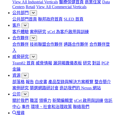
View All Industrial Verticals
醫療保健首頁
商業住家
Data
Centers
Retail
View All Commercial Verticals
公共部門
公共部門首頁
聯邦政府首頁
SLED 首頁
客戶
客戶體驗
案例研究
xCel 為客戶啟用與訓練
合作夥伴
合作夥伴
技術聯盟合作夥伴
通路合作夥伴
合作夥伴登
入
威脅研究
Team82 首頁
威脅情報
漏洞揭露儀表板
研究
對話
PGP
金鑰
資源
部落格
報告
白皮書
產品型錄與解決方案概覽
整合簡介
案例研究
隨選網路研討會
造訪我們的 Nexus 網站
公司
關於我們
職涯
領導力
新聞編輯室
xCel 啟用與訓練
信託
中心
事件
環境、社會和治理政策
聯絡我們
搜尋