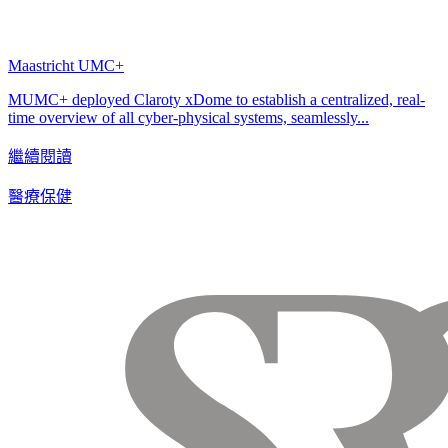
Maastricht UMC+
MUMC+ deployed Claroty xDome to establish a centralized, real-
time overview of all cyber-physical systems, seamlessly...
繼續閱讀
醫療保健