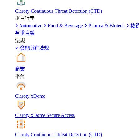
Claroty Continuous Threat Detection (CTD)
垂直行業
Automotive
Food & Beverage
Pharma & Biotech
檢
有垂直線
法規
檢視所有法規
商業
平台
Claroty xDome
Claroty xDome Secure Access
Claroty Continuous Threat Detection (CTD)