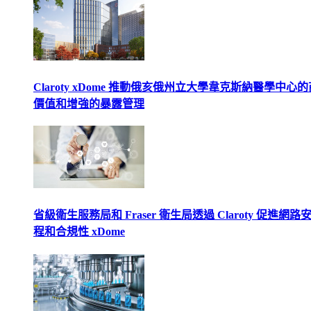
Claroty xDome 推動俄亥俄州立大學韋克斯納醫學中心
價值和增強的暴露管理
省級衛生服務局和 Fraser 衛生局透過 Claroty 促進網路
程和合規性 xDome