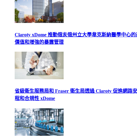
Claroty xDome 推動俄亥俄州立大學韋克斯納醫學中心
價值和增強的暴露管理
省級衛生服務局和 Fraser 衛生局透過 Claroty 促進網路
程和合規性 xDome