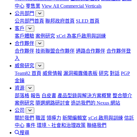
中心
零售業
View All Commercial Verticals
公共部門
公共部門首頁
聯邦政府首頁
SLED 首頁
客戶
客戶體驗
案例研究
xCel 為客戶啟用與訓練
合作夥伴
合作夥伴
技術聯盟合作夥伴
通路合作夥伴
合作夥伴登
入
威脅研究
Team82 首頁
威脅情報
漏洞揭露儀表板
研究
對話
PGP
金鑰
資源
部落格
報告
白皮書
產品型錄與解決方案概覽
整合簡介
案例研究
隨選網路研討會
造訪我們的 Nexus 網站
公司
關於我們
職涯
領導力
新聞編輯室
xCel 啟用與訓練
信託
中心
事件
環境、社會和治理政策
聯絡我們
搜尋