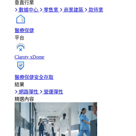
垂直行業
數據中心
零售業
商業建築
款待業
醫療保健
平台
Claroty xDome
醫療保健安全存取
結果
網路彈性
營運彈性
精選內容