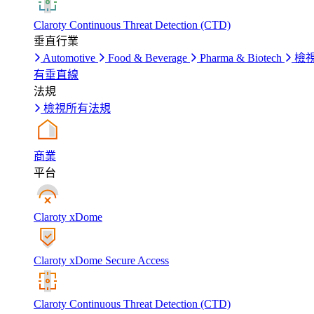
Claroty Continuous Threat Detection (CTD)
垂直行業
Automotive
Food & Beverage
Pharma & Biotech
檢
有垂直線
法規
檢視所有法規
商業
平台
Claroty xDome
Claroty xDome Secure Access
Claroty Continuous Threat Detection (CTD)