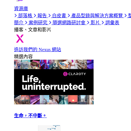
資源庫
部落格
報告
白皮書
產品型錄與解決方案概覽
簡介
案例研究
隨選網路研討會
影片
詞彙表
播客、文章和影片
造訪我們的 Nexus 網站
精選內容
生命，不中斷。