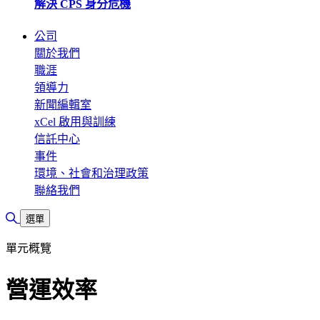
解決 CPS 身分危機
公司
關於我們
職涯
領導力
新聞編輯室
xCel 啟用與訓練
信託中心
事件
環境、社會和治理政策
聯絡我們
切換搜尋
選單
單元概覽
營運效率