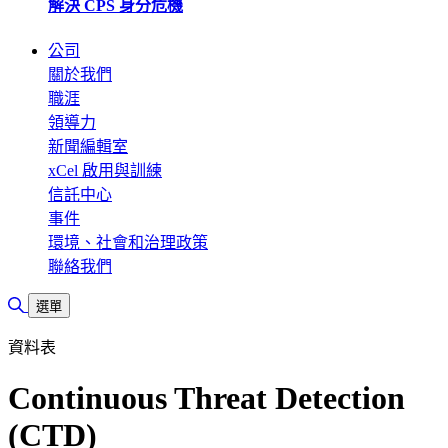
解決 CPS 身分危機
公司
關於我們
職涯
領導力
新聞編輯室
xCel 啟用與訓練
信託中心
事件
環境、社會和治理政策
聯絡我們
切換搜尋
選單
資料表
Continuous Threat Detection
(CTD)