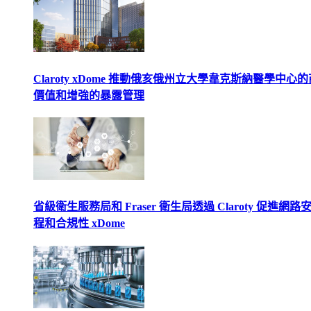
Claroty xDome 推動俄亥俄州立大學韋克斯納醫學中心
價值和增強的暴露管理
省級衛生服務局和 Fraser 衛生局透過 Claroty 促進網路
程和合規性 xDome