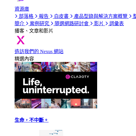
資源庫
部落格
報告
白皮書
產品型錄與解決方案概覽
簡介
案例研究
隨選網路研討會
影片
詞彙表
播客、文章和影片
造訪我們的 Nexus 網站
精選內容
生命，不中斷。