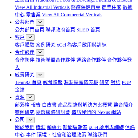
View All Industrial Verticals
醫療保健首頁
商業住家
數據
中心
零售業
View All Commercial Verticals
公共部門
公共部門首頁
聯邦政府首頁
SLED 首頁
客戶
客戶體驗
案例研究
xCel 為客戶啟用與訓練
合作夥伴
合作夥伴
技術聯盟合作夥伴
通路合作夥伴
合作夥伴登
入
威脅研究
Team82 首頁
威脅情報
漏洞揭露儀表板
研究
對話
PGP
金鑰
資源
部落格
報告
白皮書
產品型錄與解決方案概覽
整合簡介
案例研究
隨選網路研討會
造訪我們的 Nexus 網站
公司
關於我們
職涯
領導力
新聞編輯室
xCel 啟用與訓練
信託
中心
事件
環境、社會和治理政策
聯絡我們