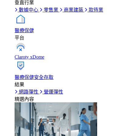
垂直行業
數據中心
零售業
商業建築
款待業
醫療保健
平台
Claroty xDome
醫療保健安全存取
結果
網路彈性
營運彈性
精選內容