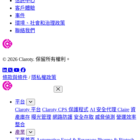
信託中心
客戶體驗
事件
環境、社會和治理政策
聯絡我們
© 2026 Claroty. 保留所有權利。
LinkedIn
Twitter
YouTube
Facebook
條款與條件
/
隱私權政策
關閉功能表
平台
Claroty 平台
Claroty CPS 保護程式
AI 安全代理 Claire
資
產庫存
曝光管理
網路防護
安全存取
威脅偵測
營運效率
整合
產業
工業首頁
Automotive
Food & Beverage
Pharma & Biotech