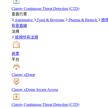
Claroty Continuous Threat Detection (CTD)
垂直行業
Automotive
Food & Beverage
Pharma & Biotech
檢
有垂直線
法規
檢視所有法規
商業
平台
Claroty xDome
Claroty xDome Secure Access
Claroty Continuous Threat Detection (CTD)