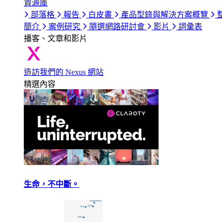
資源庫
部落格
報告
白皮書
產品型錄與解決方案概覽
簡介
案例研究
隨選網路研討會
影片
詞彙表
播客、文章和影片
造訪我們的 Nexus 網站
精選內容
生命，不中斷。