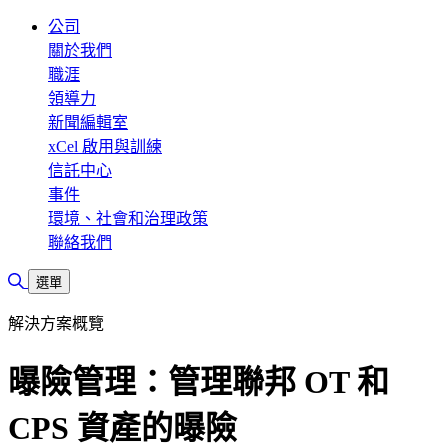
公司
關於我們
職涯
領導力
新聞編輯室
xCel 啟用與訓練
信託中心
事件
環境、社會和治理政策
聯絡我們
切換搜尋
選單
解決方案概覽
曝險管理：管理聯邦 OT 和
CPS 資產的曝險