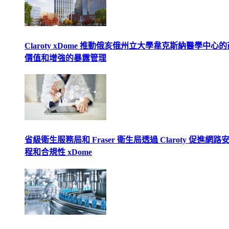
Claroty xDome 推動俄亥俄州立大學韋克斯納醫學中心
價值和增強的暴露管理
省級衛生服務局和 Fraser 衛生局透過 Claroty 促進網路
程和合規性 xDome