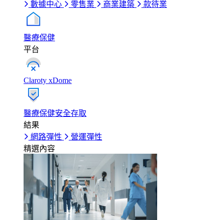
數據中心
零售業
商業建築
款待業
醫療保健
平台
Claroty xDome
醫療保健安全存取
結果
網路彈性
營運彈性
精選內容