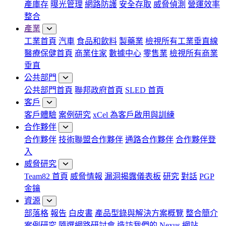
產庫存
曝光管理
網路防護
安全存取
威脅偵測
營運效率
整合
產業
工業首頁
汽車
食品和飲料
製藥業
檢視所有工業垂直線
醫療保健首頁
商業住家
數據中心
零售業
檢視所有商業
垂直
公共部門
公共部門首頁
聯邦政府首頁
SLED 首頁
客戶
客戶體驗
案例研究
xCel 為客戶啟用與訓練
合作夥伴
合作夥伴
技術聯盟合作夥伴
通路合作夥伴
合作夥伴登
入
威脅研究
Team82 首頁
威脅情報
漏洞揭露儀表板
研究
對話
PGP
金鑰
資源
部落格
報告
白皮書
產品型錄與解決方案概覽
整合簡介
案例研究
隨選網路研討會
造訪我們的 Nexus 網站