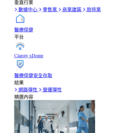
垂直行業
數據中心
零售業
商業建築
款待業
醫療保健
平台
Claroty xDome
醫療保健安全存取
結果
網路彈性
營運彈性
精選內容