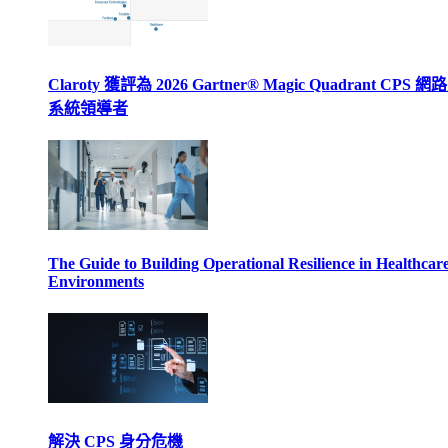
Claroty 獲評為 2026 Gartner® Magic Quadrant CPS 
系統領導者
The Guide to Building Operational Resilience in Healthcar
Environments
解決 CPS 身分危機