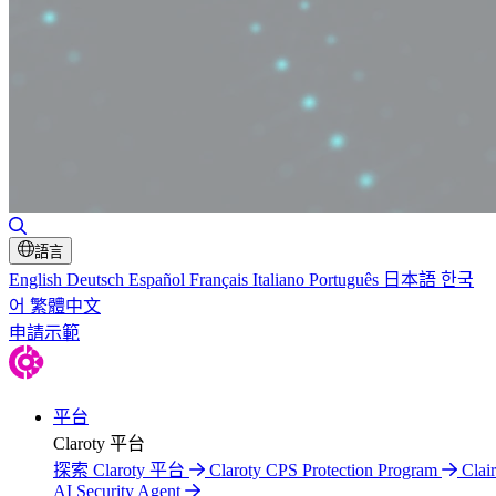
切換搜尋
語言
English
Deutsch
Español
Français
Italiano
Português
日本語
한국
어
繁體中文
申請示範
平台
Claroty 平台
探索 Claroty 平台
Claroty CPS Protection Program
Clair
AI Security Agent