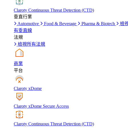
Claroty Continuous Threat Detection (CTD)
垂直行業
Automotive
Food & Beverage
Pharma & Biotech
檢
有垂直線
法規
檢視所有法規
商業
平台
Claroty xDome
Claroty xDome Secure Access
Claroty Continuous Threat Detection (CTD)