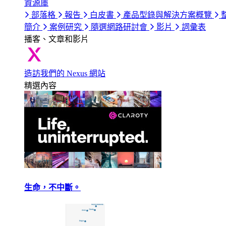
資源庫
部落格
報告
白皮書
產品型錄與解決方案概覽
簡介
案例研究
隨選網路研討會
影片
詞彙表
播客、文章和影片
造訪我們的 Nexus 網站
精選內容
生命，不中斷。