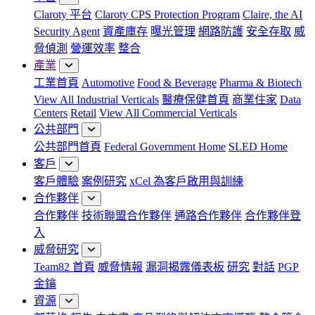
Claroty 平台
Claroty CPS Protection Program
Claire, the AI
Security Agent
資產庫存
曝光管理
網路防護
安全存取
威
脅偵測
營運效率
整合
產業
工業首頁
Automotive
Food & Beverage
Pharma & Biotech
View All Industrial Verticals
醫療保健首頁
商業住家
Data
Centers
Retail
View All Commercial Verticals
公共部門
公共部門首頁
Federal Government Home
SLED Home
客戶
客戶體驗
案例研究
xCel 為客戶啟用與訓練
合作夥伴
合作夥伴
技術聯盟合作夥伴
通路合作夥伴
合作夥伴登
入
威脅研究
Team82 首頁
威脅情報
漏洞揭露儀表板
研究
對話
PGP
金鑰
資源