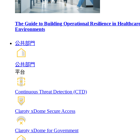
The Guide to Building Operational Resilience in Healthcar
Environments
公共部門
公共部門
平台
Continuous Threat Detection (CTD)
Claroty xDome Secure Access
Claroty xDome for Government