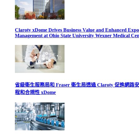
Claroty xDome Drives Business Value and Enhanced Expo
Management at Ohio State University Wexner Medical Cen
省級衛生服務局和 Fraser 衛生局透過 Claroty 促進網路
程和合規性 xDome