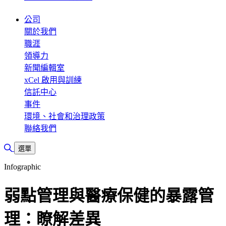
公司
關於我們
職涯
領導力
新聞編輯室
xCel 啟用與訓練
信託中心
事件
環境、社會和治理政策
聯絡我們
切換搜尋
選單
Infographic
弱點管理與醫療保健的暴露管
理：瞭解差異