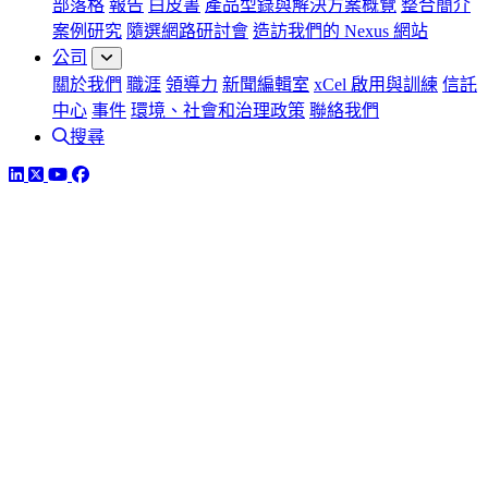
部落格
報告
白皮書
產品型錄與解決方案概覽
整合簡介
案例研究
隨選網路研討會
造訪我們的 Nexus 網站
公司
關於我們
職涯
領導力
新聞編輯室
xCel 啟用與訓練
信託
中心
事件
環境、社會和治理政策
聯絡我們
搜尋
LinkedIn
Twitter
YouTube
Facebook