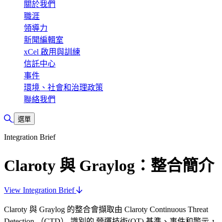
關於我們
職涯
領導力
新聞編輯室
xCel 啟用與訓練
信託中心
事件
環境、社會和治理政策
聯絡我們
Toggle Search
選單
Integration Brief
Claroty 與 Graylog：整合簡介
View Integration Brief
Claroty 與 Graylog 的整合會擷取由 Claroty Continuous Threat
Detection （CTD） 識別的 營運技術(OT) 基準、事件和警示，