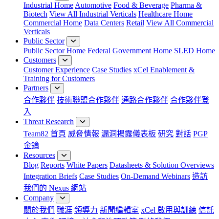
Industrial Home
Automotive
Food & Beverage
Pharma &
Biotech
View All Industrial Verticals
Healthcare Home
Commercial Home
Data Centers
Retail
View All Commercial
Verticals
Public Sector
Public Sector Home
Federal Government Home
SLED Home
Customers
Customer Experience
Case Studies
xCel Enablement &
Training for Customers
Partners
合作夥伴
技術聯盟合作夥伴
通路合作夥伴
合作夥伴登
入
Threat Research
Team82 首頁
威脅情報
漏洞揭露儀表板
研究
對話
PGP
金鑰
Resources
Blog
Reports
White Papers
Datasheets & Solution Overviews
Integration Briefs
Case Studies
On-Demand Webinars
造訪
我們的 Nexus 網站
Company
關於我們
職涯
領導力
新聞編輯室
xCel 啟用與訓練
信託