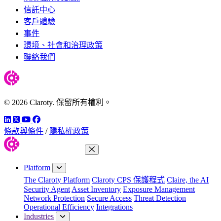
信託中心
客戶體驗
事件
環境、社會和治理政策
聯絡我們
© 2026 Claroty. 保留所有權利。
LinkedIn
Twitter
YouTube
Facebook
條款與條件
/
隱私權政策
Close Menu
Platform
The Claroty Platform
Claroty CPS 保護程式
Claire, the AI
Security Agent
Asset Inventory
Exposure Management
Network Protection
Secure Access
Threat Detection
Operational Efficiency
Integrations
Industries