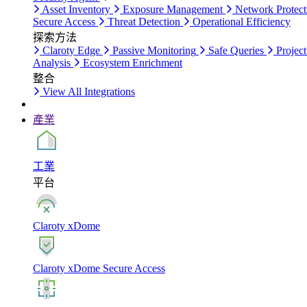
Asset Inventory
Exposure Management
Network Protect
Secure Access
Threat Detection
Operational Efficiency
探索方法
Claroty Edge
Passive Monitoring
Safe Queries
Project
Analysis
Ecosystem Enrichment
整合
View All Integrations
產業
工業
平台
Claroty xDome
Claroty xDome Secure Access