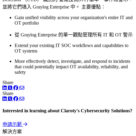
並將它們填入 Graylog Enterprise 中。 主要優點：
Gain unified visibility across your organization's entire IT and
OT portfolio
從 Graylog Enterprise 的單一觀點管理所有 IT 和 OT 警示
Extend your existing IT SOC workflows and capabilities to
OT systems
More effectively detect, investigate, and respond to incidents
that could potentially impact OT availability, reliability, and
safety
Share
LinkedIn
Twitter
Facebook
Share
LinkedIn
Twitter
Facebook
Interested in learning about Claroty's Cybersecurity Solutions?
申請示範
解決方案