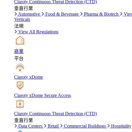
Claroty Continuous Threat Detection (CTD)
垂直行業
Automotive
Food & Beverage
Pharma & Biotech
Vie
Verticals
法規
View All Regulations
商業
平台
Claroty xDome
Claroty xDome Secure Access
Claroty Continuous Threat Detection (CTD)
垂直行業
Data Centers
Retail
Commercial Buildings
Hospitality