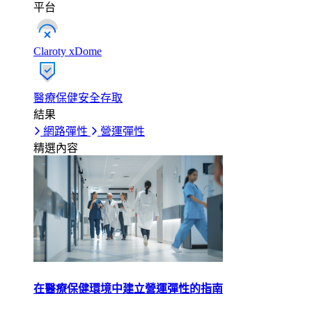
平台
Claroty xDome
醫療保健安全存取
結果
網路彈性
營運彈性
精選內容
在醫療保健環境中建立營運彈性的指南