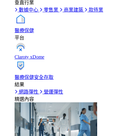
垂直行業
數據中心
零售業
商業建築
款待業
醫療保健
平台
Claroty xDome
醫療保健安全存取
結果
網路彈性
營運彈性
精選內容