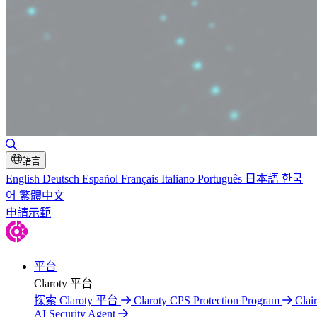
切換搜尋
語言
English
Deutsch
Español
Français
Italiano
Português
日本語
한국
어
繁體中文
申請示範
平台
Claroty 平台
探索 Claroty 平台
Claroty CPS Protection Program
Clair
AI Security Agent