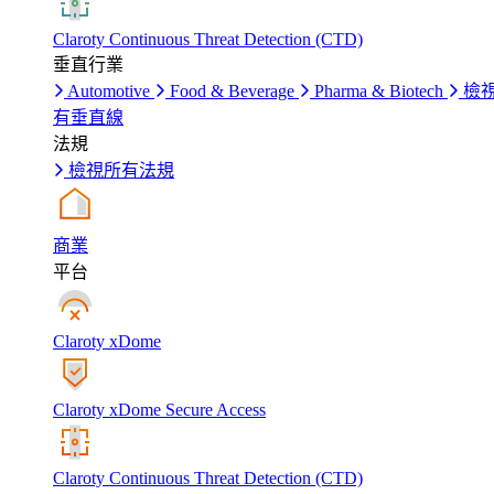
Claroty Continuous Threat Detection (CTD)
垂直行業
Automotive
Food & Beverage
Pharma & Biotech
檢
有垂直線
法規
檢視所有法規
商業
平台
Claroty xDome
Claroty xDome Secure Access
Claroty Continuous Threat Detection (CTD)