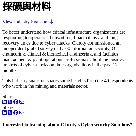
採礦與材料
View Industry Snapshot
To better understand how critical infrastructure organizations are
responding to operational downtime, financial loss, and long
recovery times due to cyber attacks, Claroty commissioned an
independent global survey of 1,100 information security, OT
engineering, clinical & biomedical engineering, and facilities
management & plant operations professionals about the business
impacts of cyber attacks on their organizations in the past 12
months.
This industry snapshot shares some insights from the 46 respondents
who work in the mining and materials sector.
Share
LinkedIn
Twitter
Facebook
Share
LinkedIn
Twitter
Facebook
Interested in learning about Claroty's Cybersecurity Solutions?