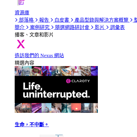
資源庫
部落格
報告
白皮書
產品型錄與解決方案概覽
簡介
案例研究
隨選網路研討會
影片
詞彙表
播客、文章和影片
造訪我們的 Nexus 網站
精選內容
生命，不中斷。