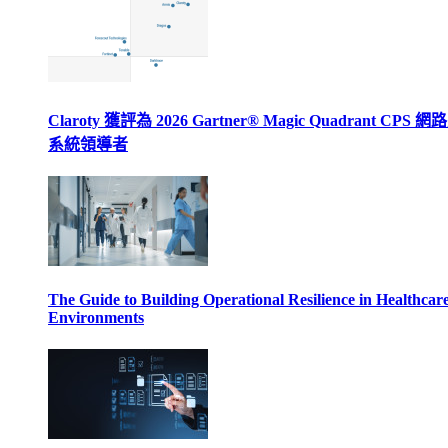
Claroty 獲評為 2026 Gartner® Magic Quadrant CPS 
系統領導者
The Guide to Building Operational Resilience in Healthcar
Environments