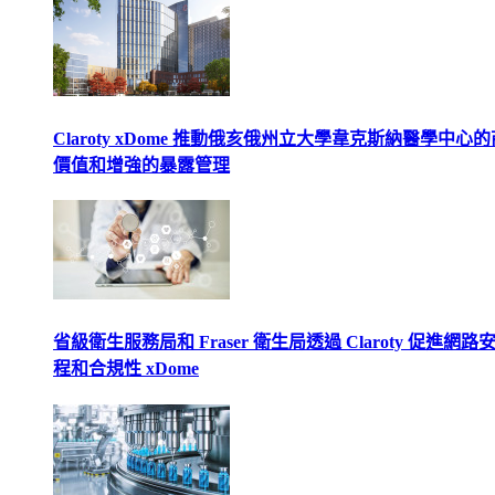
Claroty xDome 推動俄亥俄州立大學韋克斯納醫學中心
價值和增強的暴露管理
省級衛生服務局和 Fraser 衛生局透過 Claroty 促進網路
程和合規性 xDome