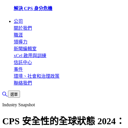
解決 CPS 身分危機
公司
關於我們
職涯
領導力
新聞編輯室
xCel 啟用與訓練
信託中心
事件
環境、社會和治理政策
聯絡我們
切換搜尋
選單
Industry Snapshot
CPS 安全性的全球狀態 2024：