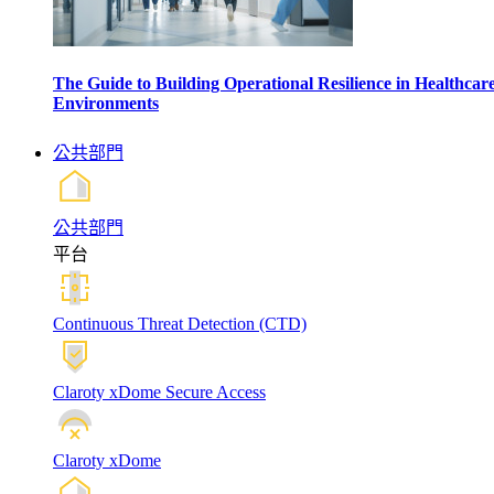
The Guide to Building Operational Resilience in Healthcar
Environments
公共部門
公共部門
平台
Continuous Threat Detection (CTD)
Claroty xDome Secure Access
Claroty xDome