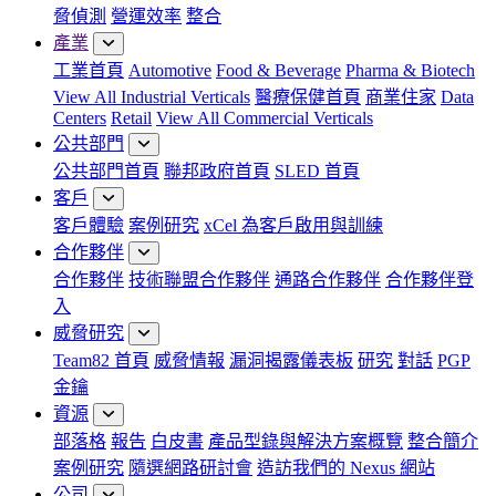
脅偵測
營運效率
整合
產業
工業首頁
Automotive
Food & Beverage
Pharma & Biotech
View All Industrial Verticals
醫療保健首頁
商業住家
Data
Centers
Retail
View All Commercial Verticals
公共部門
公共部門首頁
聯邦政府首頁
SLED 首頁
客戶
客戶體驗
案例研究
xCel 為客戶啟用與訓練
合作夥伴
合作夥伴
技術聯盟合作夥伴
通路合作夥伴
合作夥伴登
入
威脅研究
Team82 首頁
威脅情報
漏洞揭露儀表板
研究
對話
PGP
金鑰
資源
部落格
報告
白皮書
產品型錄與解決方案概覽
整合簡介
案例研究
隨選網路研討會
造訪我們的 Nexus 網站
公司