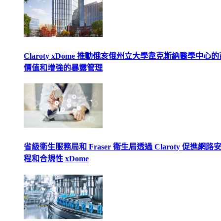
Claroty xDome 推動俄亥俄州立大學韋克斯納醫學中心
價值和增強的暴露管理
省級衛生服務局和 Fraser 衛生局透過 Claroty 促進網路
程和合規性 xDome