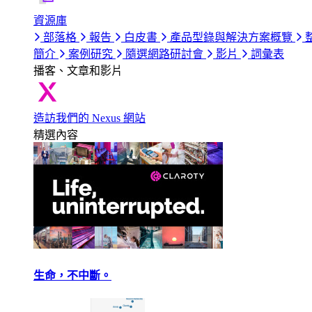
資源庫
部落格
報告
白皮書
產品型錄與解決方案概覽
簡介
案例研究
隨選網路研討會
影片
詞彙表
播客、文章和影片
造訪我們的 Nexus 網站
精選內容
生命，不中斷。