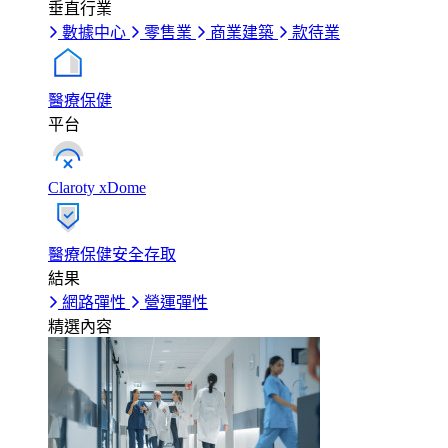
垂直行業
數據中心
零售業
商業建築
款待業
醫療保健
平台
Claroty xDome
醫療保健安全存取
結果
網路彈性
營運彈性
精選內容