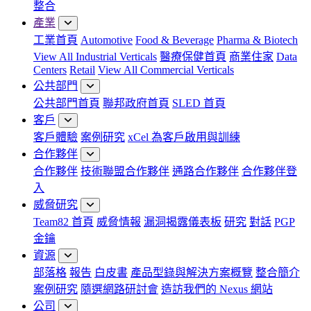
整合
產業
工業首頁
Automotive
Food & Beverage
Pharma & Biotech
View All Industrial Verticals
醫療保健首頁
商業住家
Data
Centers
Retail
View All Commercial Verticals
公共部門
公共部門首頁
聯邦政府首頁
SLED 首頁
客戶
客戶體驗
案例研究
xCel 為客戶啟用與訓練
合作夥伴
合作夥伴
技術聯盟合作夥伴
通路合作夥伴
合作夥伴登
入
威脅研究
Team82 首頁
威脅情報
漏洞揭露儀表板
研究
對話
PGP
金鑰
資源
部落格
報告
白皮書
產品型錄與解決方案概覽
整合簡介
案例研究
隨選網路研討會
造訪我們的 Nexus 網站
公司