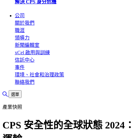
解決 CPS 身分危機
公司
關於我們
職涯
領導力
新聞編輯室
xCel 啟用與訓練
信託中心
事件
環境、社會和治理政策
聯絡我們
切換搜尋
選單
產業快照
CPS 安全性的全球狀態 2024：