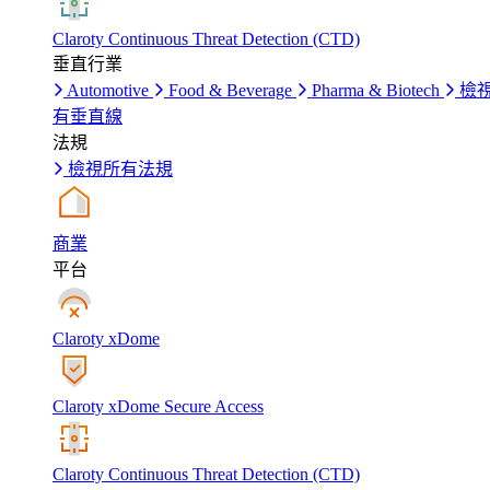
Claroty Continuous Threat Detection (CTD)
垂直行業
Automotive
Food & Beverage
Pharma & Biotech
檢
有垂直線
法規
檢視所有法規
商業
平台
Claroty xDome
Claroty xDome Secure Access
Claroty Continuous Threat Detection (CTD)