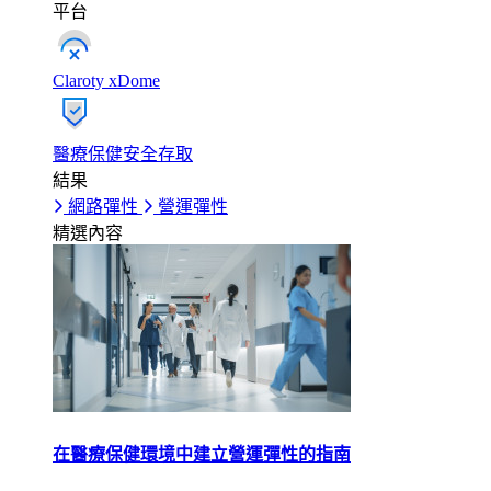
平台
Claroty xDome
醫療保健安全存取
結果
網路彈性
營運彈性
精選內容
在醫療保健環境中建立營運彈性的指南