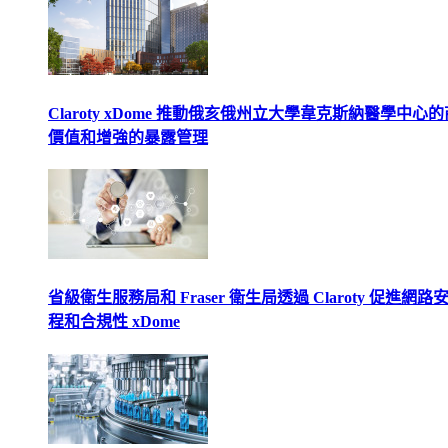
Claroty xDome 推動俄亥俄州立大學韋克斯納醫學中心
價值和增強的暴露管理
省級衛生服務局和 Fraser 衛生局透過 Claroty 促進網路
程和合規性 xDome