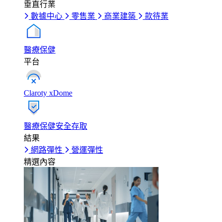
垂直行業
數據中心
零售業
商業建築
款待業
醫療保健
平台
Claroty xDome
醫療保健安全存取
結果
網路彈性
營運彈性
精選內容