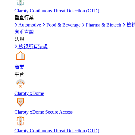
Claroty Continuous Threat Detection (CTD)
垂直行業
Automotive
Food & Beverage
Pharma & Biotech
檢
有垂直線
法規
檢視所有法規
商業
平台
Claroty xDome
Claroty xDome Secure Access
Claroty Continuous Threat Detection (CTD)