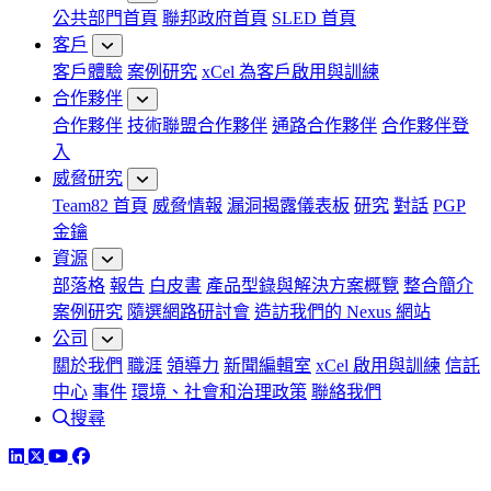
公共部門首頁
聯邦政府首頁
SLED 首頁
客戶
客戶體驗
案例研究
xCel 為客戶啟用與訓練
合作夥伴
合作夥伴
技術聯盟合作夥伴
通路合作夥伴
合作夥伴登
入
威脅研究
Team82 首頁
威脅情報
漏洞揭露儀表板
研究
對話
PGP
金鑰
資源
部落格
報告
白皮書
產品型錄與解決方案概覽
整合簡介
案例研究
隨選網路研討會
造訪我們的 Nexus 網站
公司
關於我們
職涯
領導力
新聞編輯室
xCel 啟用與訓練
信託
中心
事件
環境、社會和治理政策
聯絡我們
搜尋
LinkedIn
Twitter
YouTube
Facebook