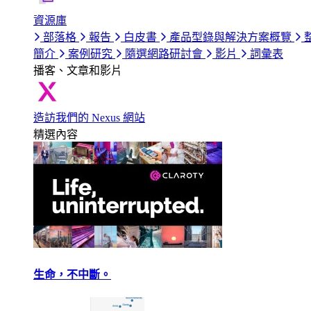
資源庫
部落格
報告
白皮書
產品型錄與解決方案概覽
簡介
案例研究
隨選網路研討會
影片
詞彙表
播客、文章和影片
造訪我們的 Nexus 網站
精選內容
生命，不中斷。