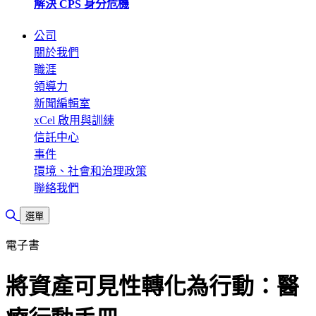
解決 CPS 身分危機
公司
關於我們
職涯
領導力
新聞編輯室
xCel 啟用與訓練
信託中心
事件
環境、社會和治理政策
聯絡我們
切換搜尋
選單
電子書
將資產可見性轉化為行動：醫