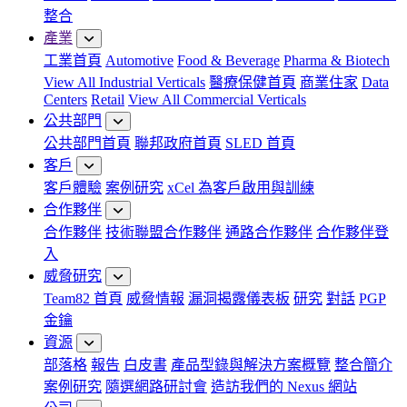
整合
產業
工業首頁
Automotive
Food & Beverage
Pharma & Biotech
View All Industrial Verticals
醫療保健首頁
商業住家
Data
Centers
Retail
View All Commercial Verticals
公共部門
公共部門首頁
聯邦政府首頁
SLED 首頁
客戶
客戶體驗
案例研究
xCel 為客戶啟用與訓練
合作夥伴
合作夥伴
技術聯盟合作夥伴
通路合作夥伴
合作夥伴登
入
威脅研究
Team82 首頁
威脅情報
漏洞揭露儀表板
研究
對話
PGP
金鑰
資源
部落格
報告
白皮書
產品型錄與解決方案概覽
整合簡介
案例研究
隨選網路研討會
造訪我們的 Nexus 網站