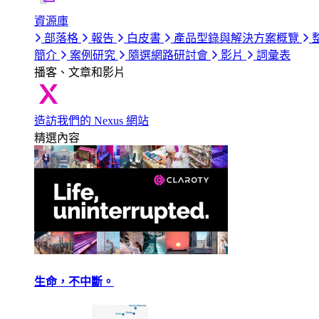
資源庫
部落格
報告
白皮書
產品型錄與解決方案概覽
簡介
案例研究
隨選網路研討會
影片
詞彙表
播客、文章和影片
造訪我們的 Nexus 網站
精選內容
生命，不中斷。