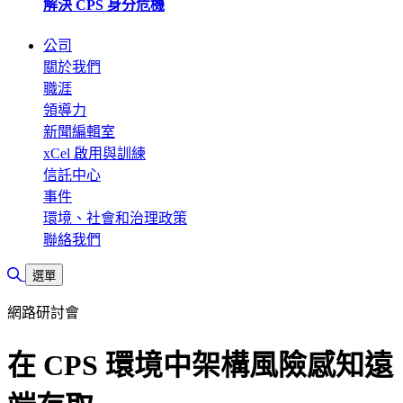
解決 CPS 身分危機
公司
關於我們
職涯
領導力
新聞編輯室
xCel 啟用與訓練
信託中心
事件
環境、社會和治理政策
聯絡我們
切換搜尋
選單
網路研討會
在 CPS 環境中架構風險感知遠