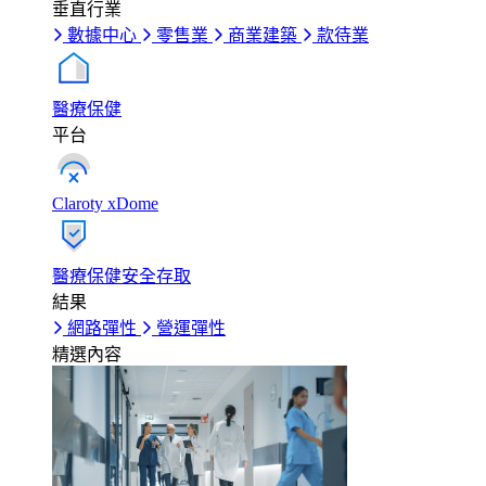
垂直行業
數據中心
零售業
商業建築
款待業
醫療保健
平台
Claroty xDome
醫療保健安全存取
結果
網路彈性
營運彈性
精選內容