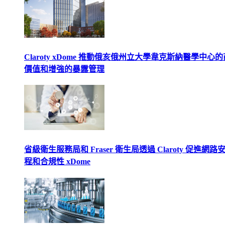
Claroty xDome 推動俄亥俄州立大學韋克斯納醫學中心
價值和增強的暴露管理
省級衛生服務局和 Fraser 衛生局透過 Claroty 促進網路
程和合規性 xDome