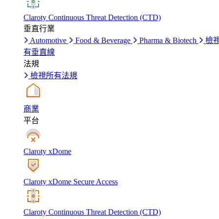
Claroty Continuous Threat Detection (CTD)
垂直行業
Automotive
Food & Beverage
Pharma & Biotech
檢
有垂直線
法規
檢視所有法規
商業
平台
Claroty xDome
Claroty xDome Secure Access
Claroty Continuous Threat Detection (CTD)