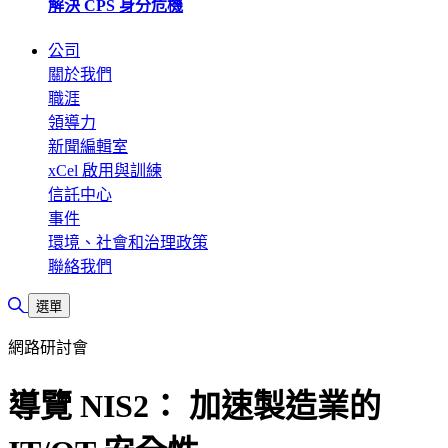
解決 CPS 身分危機
公司
關於我們
職涯
領導力
新聞編輯室
xCel 啟用與訓練
信託中心
事件
環境、社會和治理政策
聯絡我們
切換搜尋
選單
網路研討會
導覽 NIS2： 加速製造業的