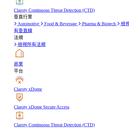
Claroty Continuous Threat Detection (CTD)
垂直行業
Automotive
Food & Beverage
Pharma & Biotech
檢
有垂直線
法規
檢視所有法規
商業
平台
Claroty xDome
Claroty xDome Secure Access
Claroty Continuous Threat Detection (CTD)