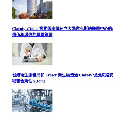
Claroty xDome 推動俄亥俄州立大學韋克斯納醫學中心
價值和增強的暴露管理
省級衛生服務局和 Fraser 衛生局透過 Claroty 促進網路
程和合規性 xDome