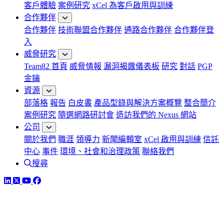
客戶體驗
案例研究
xCel 為客戶啟用與訓練
合作夥伴
合作夥伴
技術聯盟合作夥伴
通路合作夥伴
合作夥伴登
入
威脅研究
Team82 首頁
威脅情報
漏洞揭露儀表板
研究
對話
PGP
金鑰
資源
部落格
報告
白皮書
產品型錄與解決方案概覽
整合簡介
案例研究
隨選網路研討會
造訪我們的 Nexus 網站
公司
關於我們
職涯
領導力
新聞編輯室
xCel 啟用與訓練
信託
中心
事件
環境、社會和治理政策
聯絡我們
搜尋
LinkedIn
Twitter
YouTube
Facebook