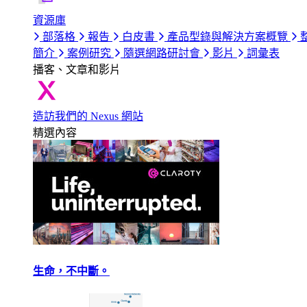
資源庫
部落格
報告
白皮書
產品型錄與解決方案概覽
簡介
案例研究
隨選網路研討會
影片
詞彙表
播客、文章和影片
造訪我們的 Nexus 網站
精選內容
生命，不中斷。