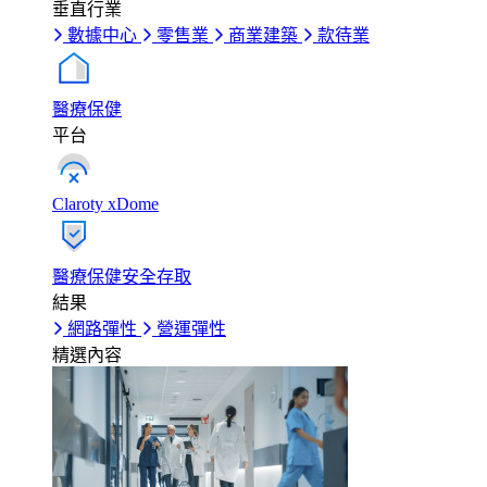
垂直行業
數據中心
零售業
商業建築
款待業
醫療保健
平台
Claroty xDome
醫療保健安全存取
結果
網路彈性
營運彈性
精選內容