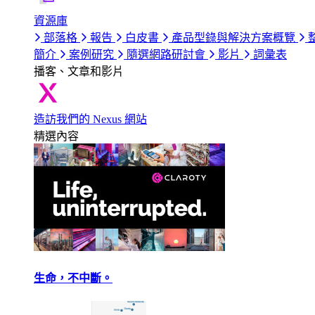
資源庫
部落格
報告
白皮書
產品型錄與解決方案概覽
簡介
案例研究
隨選網路研討會
影片
詞彙表
播客、文章和影片
造訪我們的 Nexus 網站
精選內容
生命，不中斷。