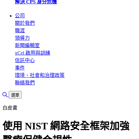
解決 CPS 身分危機
公司
關於我們
職涯
領導力
新聞編輯室
xCel 啟用與訓練
信託中心
事件
環境、社會和治理政策
聯絡我們
切換搜尋
選單
白皮書
使用 NIST 網路安全框架加強