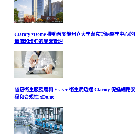
Claroty xDome 推動俄亥俄州立大學韋克斯納醫學中心
價值和增強的暴露管理
省級衛生服務局和 Fraser 衛生局透過 Claroty 促進網路
程和合規性 xDome