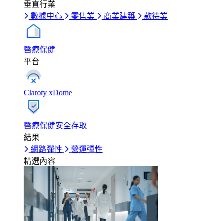
垂直行業
數據中心
零售業
商業建築
款待業
醫療保健
平台
Claroty xDome
醫療保健安全存取
結果
網路彈性
營運彈性
精選內容