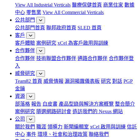
View All Industrial Verticals
醫療保健首頁
商業住家
數據
中心
零售業
View All Commercial Verticals
公共部門
公共部門首頁
聯邦政府首頁
SLED 首頁
客戶
客戶體驗
案例研究
xCel 為客戶啟用與訓練
合作夥伴
合作夥伴
技術聯盟合作夥伴
通路合作夥伴
合作夥伴登
入
威脅研究
Team82 首頁
威脅情報
漏洞揭露儀表板
研究
對話
PGP
金鑰
資源
部落格
報告
白皮書
產品型錄與解決方案概覽
整合簡介
案例研究
隨選網路研討會
造訪我們的 Nexus 網站
公司
關於我們
職涯
領導力
新聞編輯室
xCel 啟用與訓練
信託
中心
事件
環境、社會和治理政策
聯絡我們