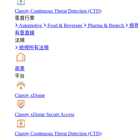
Claroty Continuous Threat Detection (CTD)
垂直行業
Automotive
Food & Beverage
Pharma & Biotech
檢
有垂直線
法規
檢視所有法規
商業
平台
Claroty xDome
Claroty xDome Secure Access
Claroty Continuous Threat Detection (CTD)