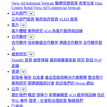
View All Industrial Verticals
醫療保健首頁
商業住家
Data
Centers
Retail
View All Commercial Verticals
公共部門
公共部門首頁
聯邦政府首頁
SLED 首頁
客戶
客戶體驗
案例研究
xCel 為客戶啟用與訓練
合作夥伴
合作夥伴
技術聯盟合作夥伴
通路合作夥伴
合作夥伴登
入
威脅研究
Team82 首頁
威脅情報
漏洞揭露儀表板
研究
對話
PGP
金鑰
資源
部落格
報告
白皮書
產品型錄與解決方案概覽
整合簡介
案例研究
隨選網路研討會
造訪我們的 Nexus 網站
公司
關於我們
職涯
領導力
新聞編輯室
xCel 啟用與訓練
信託
中心
事件
環境、社會和治理政策
聯絡我們
搜尋