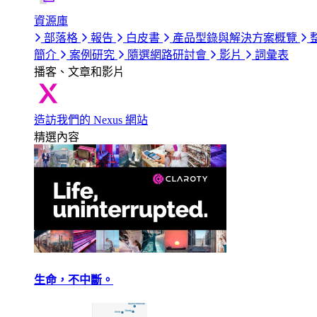
資源庫
部落格
報告
白皮書
產品型錄與解決方案概覽
簡介
案例研究
隨選網路研討會
影片
詞彙表
播客、文章和影片
造訪我們的 Nexus 網站
精選內容
生命，不中斷。