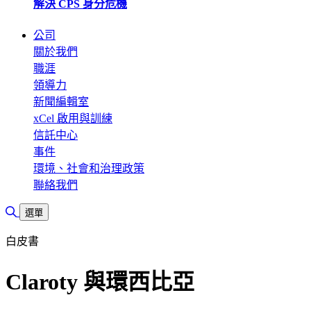
解決 CPS 身分危機
公司
關於我們
職涯
領導力
新聞編輯室
xCel 啟用與訓練
信託中心
事件
環境、社會和治理政策
聯絡我們
切換搜尋
選單
白皮書
Claroty 與環西比亞