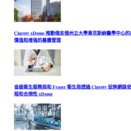
Claroty xDome 推動俄亥俄州立大學韋克斯納醫學中心
價值和增強的暴露管理
省級衛生服務局和 Fraser 衛生局透過 Claroty 促進網路
程和合規性 xDome