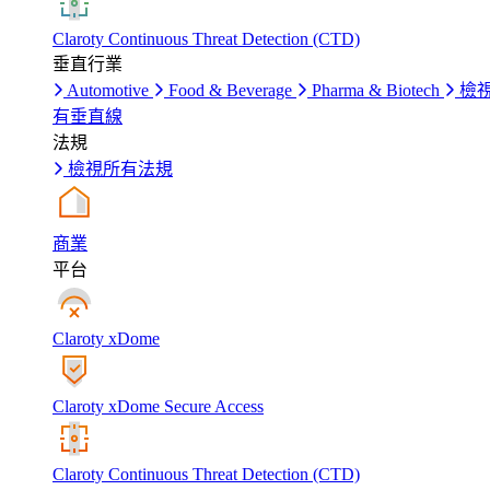
Claroty Continuous Threat Detection (CTD)
垂直行業
Automotive
Food & Beverage
Pharma & Biotech
檢
有垂直線
法規
檢視所有法規
商業
平台
Claroty xDome
Claroty xDome Secure Access
Claroty Continuous Threat Detection (CTD)