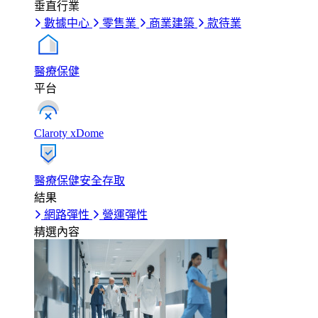
垂直行業
數據中心
零售業
商業建築
款待業
醫療保健
平台
Claroty xDome
醫療保健安全存取
結果
網路彈性
營運彈性
精選內容