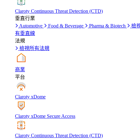
Claroty Continuous Threat Detection (CTD)
垂直行業
Automotive
Food & Beverage
Pharma & Biotech
檢
有垂直線
法規
檢視所有法規
商業
平台
Claroty xDome
Claroty xDome Secure Access
Claroty Continuous Threat Detection (CTD)