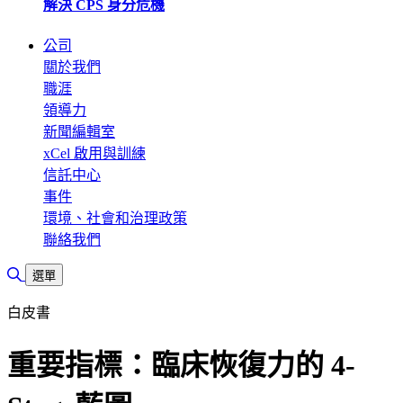
解決 CPS 身分危機
公司
關於我們
職涯
領導力
新聞編輯室
xCel 啟用與訓練
信託中心
事件
環境、社會和治理政策
聯絡我們
切換搜尋
選單
白皮書
重要指標：臨床恢復力的 4-