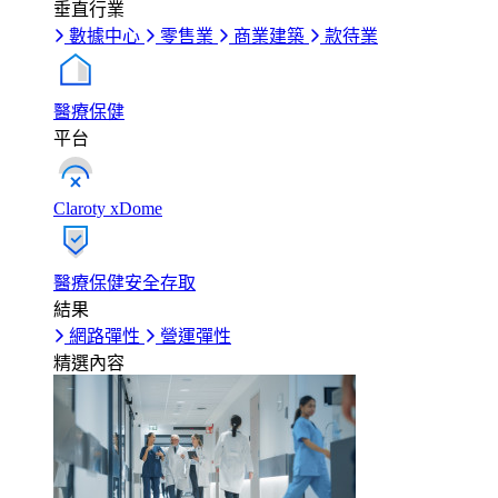
垂直行業
數據中心
零售業
商業建築
款待業
醫療保健
平台
Claroty xDome
醫療保健安全存取
結果
網路彈性
營運彈性
精選內容