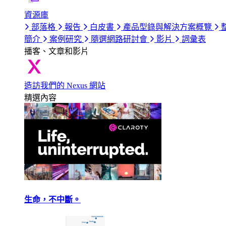
資源庫
部落格
報告
白皮書
產品型錄與解決方案概覽
簡介
案例研究
隨選網路研討會
影片
詞彙表
播客、文章和影片
造訪我們的 Nexus 網站
精選內容
生命，不中斷。