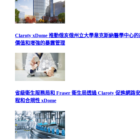
Claroty xDome 推動俄亥俄州立大學韋克斯納醫學中心
價值和增強的暴露管理
省級衛生服務局和 Fraser 衛生局透過 Claroty 促進網路
程和合規性 xDome