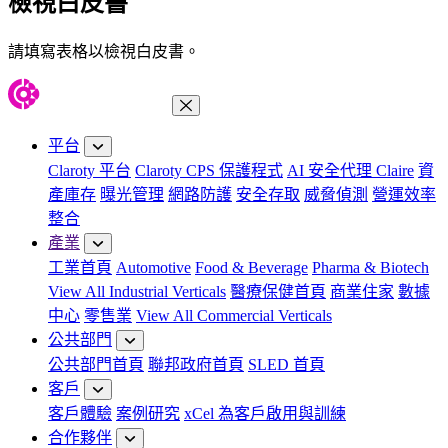
檢視白皮書
請填寫表格以檢視白皮書。
關閉功能表
平台
Claroty 平台
Claroty CPS 保護程式
AI 安全代理 Claire
資
產庫存
曝光管理
網路防護
安全存取
威脅偵測
營運效率
整合
產業
工業首頁
Automotive
Food & Beverage
Pharma & Biotech
View All Industrial Verticals
醫療保健首頁
商業住家
數據
中心
零售業
View All Commercial Verticals
公共部門
公共部門首頁
聯邦政府首頁
SLED 首頁
客戶
客戶體驗
案例研究
xCel 為客戶啟用與訓練
合作夥伴