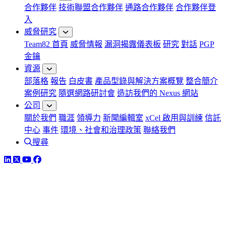
合作夥伴
技術聯盟合作夥伴
通路合作夥伴
合作夥伴登
入
威脅研究
Team82 首頁
威脅情報
漏洞揭露儀表板
研究
對話
PGP
金鑰
資源
部落格
報告
白皮書
產品型錄與解決方案概覽
整合簡介
案例研究
隨選網路研討會
造訪我們的 Nexus 網站
公司
關於我們
職涯
領導力
新聞編輯室
xCel 啟用與訓練
信託
中心
事件
環境、社會和治理政策
聯絡我們
搜尋
LinkedIn
Twitter
YouTube
Facebook