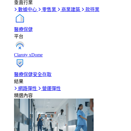
垂直行業
數據中心
零售業
商業建築
款待業
醫療保健
平台
Claroty xDome
醫療保健安全存取
結果
網路彈性
營運彈性
精選內容