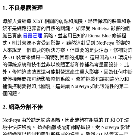
1. 不良暴露管理
瞭解與貴組織 XIoT 相關的弱點和風險，是確保您的裝置和系
統不是網路犯罪者的目標的關鍵。 如果受 NotPetya 影響的組
織已實施
暴露管理
策略，並套用已知的 EternalBlue 修補程
式，則其營運不會受到影響。 雖然這對受到 NotPetya 影響的
人來說是一個重要的解決方案，但重要的是要注意，修補對許
多 OT 裝置來說是一項特別困難的挑戰。 這是因為 OT 環境中
的傳統系統和技術並非以軟體更新和修補為考量而設計。 此
外，修補這些裝置還可能對營運產生重大影響，因為任何中斷
或停機時間都可能影響整個系統。 修補挑戰也讓網路分段和
補償控制變得如此關鍵，這是讓 NotPetya 如此毀滅性的第二
個問題。
2. 網路分割不佳
NotPetya 由於缺乏網路區隔，因此能夠在組織的 IT 和 OT 環
境中快速移動。 透過隔離或隔離網路區段，受 NotPetya 影響
的組織可以控制和限制所造成的損害。 雖然 OT 裝置不一定