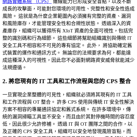
網路實體系統 （CPS）
連線能力已形成安全盲點，以及不斷
成長的攻擊面，可能對您環境的可用性、完整性和安全性造成
風險。 這就是為什麼企業範圍內必須擁有完整的資產、漏洞
和風險庫存，才能管理安全性和合規性狀態。 透過深入的資
產庫存，組織可以獲得所有 XIoT 資產的全面可視性，包括完
整的識別碼和行為細節。 這些細節將幫助組織識別與傳統 IT
安全工具不相容和不可見的專有協定。 此外， 將協助確定舊
式裝置的運作和通訊方式。 無論您的法規要求為何，都能達
成這種深入的可視性，因此您不必面對網路資安威脅就能減少
法規遵循。
2. 將您現有的 IT 工具和工作流程與您的 CPS 整合
一旦實現企業整體的可見性，組織就必須將其現有的 IT 工具
和工作流程與 OT 整合。 許多 CPS 使用與傳統 IT 安全性解決
方案不相容的專屬通訊協定和舊式系統。 在許多環境中，傳
統的漏洞掃瞄工具並不安全，而且由於其對停機時間的容忍度
低，因此很少允許修補。 透過 IT 與 OT 團隊之間的合作，以
及正確的 CPS 安全工具，組織可以安全地發現風險盲點，而