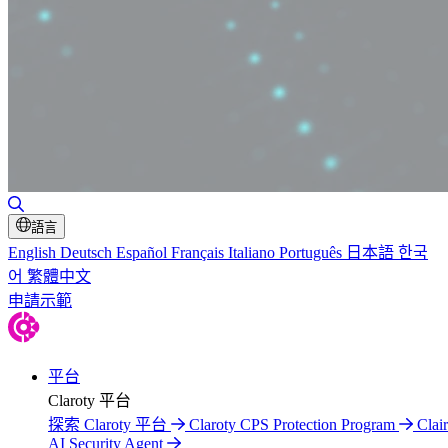
切換搜尋
語言
English
Deutsch
Español
Français
Italiano
Português
日本語
한국
어
繁體中文
申請示範
平台
Claroty 平台
探索 Claroty 平台
Claroty CPS Protection Program
Clair
AI Security Agent