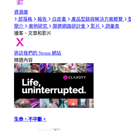
資源庫
部落格
報告
白皮書
產品型錄與解決方案概覽
簡介
案例研究
隨選網路研討會
影片
詞彙表
播客、文章和影片
造訪我們的 Nexus 網站
精選內容
生命，不中斷。