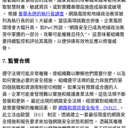
隨著國際緊張局勢的成長，國家資助的攻擊越來越常被用來竊
取智慧財產、敏感資訊，或對實體基礎設施造成損害或破壞
。 根據
普華永道的執行長調查
，網路風險和地緣政治衝突被
列為執行長的前 5 大疑慮。 當這兩項挑戰合併後，企業風險
環境會大幅升高。 如PwC所說，“網路安全已成為地緣政治衝
突中軍團的一部分，攻擊可能複雜且持久”。 這意味著組織需
要持續監控和評估其風險，以便快速有效地反應以修復威
脅。
7. 監管合規
遵守法規可能非常複雜，使組織難以瞭解他們需要什麼，以及
如何實施必要的安全措施。 組織遵守法規的能力與我們的第
四個挑戰和資源限制密切相關。 如果沒有預算或合適的人
員，企業可能會發現難以實施和維護產業法規，這些法規不斷
發展和更新。 最近出現的網路安全法規，經證實對組織而言
是需要理解的複雜因素，即
網路和資訊安全指令 （NIS2）
。
此立法由歐盟 （EU） 制定，透過建立一套最低限度的網路安
全措施和報告要求來加強網路安全狀態和韌性。 憑藉其複雜