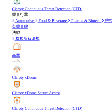
Claroty Continuous Threat Detection (CTD)
垂直行業
Automotive
Food & Beverage
Pharma & Biotech
檢
有垂直線
法規
檢視所有法規
商業
平台
Claroty xDome
Claroty xDome Secure Access
Claroty Continuous Threat Detection (CTD)