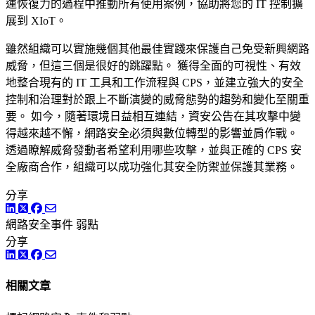
運恢復力的過程中推動所有使用案例，協助將您的 IT 控制擴
展到 XIoT。
雖然組織可以實施幾個其他最佳實踐來保護自己免受新興網路
威脅，但這三個是很好的跳躍點。 獲得全面的可視性、有效
地整合現有的 IT 工具和工作流程與 CPS，並建立強大的安全
控制和治理對於跟上不斷演變的威脅態勢的趨勢和變化至關重
要。 如今，隨著環境日益相互連結，資安公告在其攻擊中變
得越來越不懈，網路安全必須與數位轉型的影響並肩作戰。
透過瞭解威脅發動者希望利用哪些攻擊，並與正確的 CPS 安
全廠商合作，組織可以成功強化其安全防禦並保護其業務。
分享
LinkedIn
Twitter
Facebook
網路安全事件
弱點
分享
LinkedIn
Twitter
Facebook
相關文章