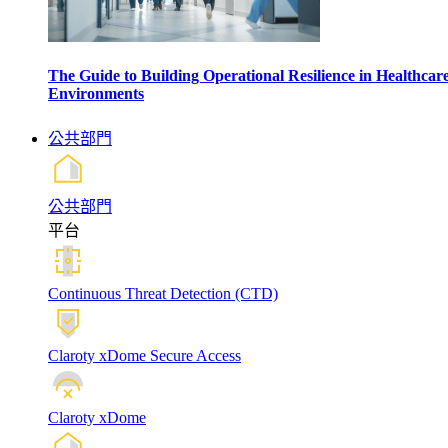
The Guide to Building Operational Resilience in Healthcar
Environments
公共部門
公共部門
平台
Continuous Threat Detection (CTD)
Claroty xDome Secure Access
Claroty xDome