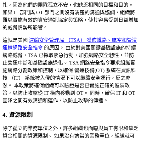
扎，因為他們的團隊孤立不安，也缺乏相同的目標和目的。
如果 IT 部門與 OT 部門之間沒有清楚的溝通與協調，組織將
難以實施有效的資安通訊協定與策略，使其容易受到日益增加
的威脅情勢所影響。
這就是美國
運輸安全管理局 （TSA） 發佈鐵路、航空和管道
運輸網路安全指令
的原因。 由於對美國關鍵基礎設施的持續
網路威脅，TSA 已採取緊急行動，加強網路安全韌性，並防
止營運中斷和基礎設施退化。 TSA 網路安全指令要求組織實
施網路分割政策和控制，以確保 營運技術(OT) 系統在資訊科
技 （IT） 系統被入侵的情況下可以繼續安全運行，反之亦
然。 本政策將確保組織可以驗證是否已實施正確的區隔政
策，以防止攻擊從 IT 橫向移動到 OT。 同時，確保 IT 和 OT
團隊之間有效溝通和運作，以防止攻擊的傳播。
4. 資源限制
除了孤立的業務單位之外，許多組織也面臨與員工有限和缺乏
資金相關的資源限制。 如果沒有適當的業務單位，組織就可