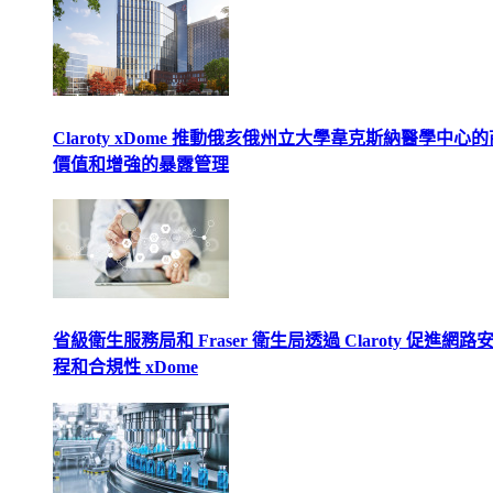
Claroty xDome 推動俄亥俄州立大學韋克斯納醫學中心
價值和增強的暴露管理
省級衛生服務局和 Fraser 衛生局透過 Claroty 促進網路
程和合規性 xDome