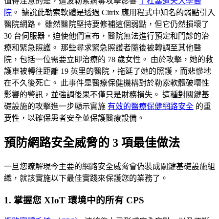
值得注意的是，這波勒索病毒攻擊影響
了杜塞道夫大學醫
院
。 據說此勒索軟體是透過 Citrix 應用程式中知名的弱點引入
醫院網路。 雖然醫院堅持要修補這個弱點，但它仍然損壞了
30 台伺服器，迫使他們宣布，醫院無法進行預定和門診的治
療和緊急照護。 那些尋求緊急照護者隨後被轉調至其他醫
院，包括一位需要立即治療的 78 歲女性。 由於攻擊，她的救
護車被轉往距離 19 英里的醫院，拖延了她的照護，而悲慘地
在不久後死亡。 此事件是醫療保健機構對於勒索軟體破壞性
影響的警訊，並強調後果不僅只是財務損失。 這種對關鍵基
礎設施的攻擊進一步顯示實施
有效的醫療保健網路安全
的重
要性，以確保患者安全並保護醫療設備。
預防網路安全威脅的 3 項最佳做法
一旦您瞭解現今主要的網路安全威脅會偽裝成關鍵基礎設施組
織，就該實施以下最佳實踐來保護您的業務了。
1. 掌握您 XIoT 環境中的所有 CPS