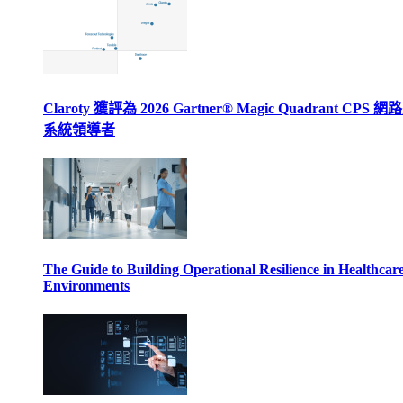
Claroty 獲評為 2026 Gartner® Magic Quadrant CPS 
系統領導者
The Guide to Building Operational Resilience in Healthcar
Environments