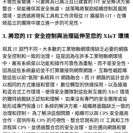
不需危害營運，只要將其已廣泛且已建置的 OT 安全解決方案
整合，就能確保其安全無虞。 該策略將幫助組織控制其風險
環境，並透過將現有工具和工作流程從 IT 擴展到 OT，在傳
統孤立的團隊中建立進一步的可見性。
3. 將您的 IT 安全控制與治理延伸至您的 XIoT 環境
與其 IT 部門不同，大多數的工業物聯網環境缺乏必要的網路
安全控制和一致的治理。 這是因為在許多工業物聯網環境
中，舊有系統是以功能和操作可靠性為重點，而不是安全性，
因為這些系統最初並不打算連接到網際網路。 互聯性崛起導
致這些以前“氣隙”系統與 IT 網路融合，而 IT 網路的設計並非
以相同的方式連接和管理。 數位轉型的快速採用，以及遠端
和混合式工作環境，使得安全團隊對這些新互連的 XIoT 環境
的獨特挑戰缺乏認知和理解。 如果沒有專門的安全團隊或協
助形成專門保護 OT 系統的解決方案，組織將面臨缺乏一致的
治理和控制。 為了解決這個問題，組織可以與 CPS 安全廠商
合作，提供所有 CPS 的可視性、整合您現有的 IT 工具和工作
流程與 CPS，並透過整合您的安全治理，並在邁向網路和營