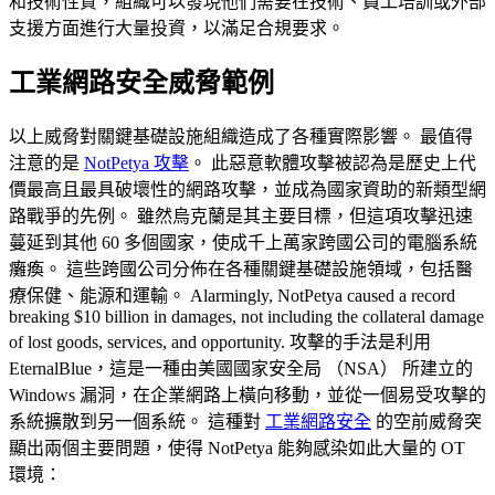
和技術性質，組織可以發現他們需要在技術、員工培訓或外部
支援方面進行大量投資，以滿足合規要求。
工業網路安全威脅範例
以上威脅對關鍵基礎設施組織造成了各種實際影響。 最值得
注意的是
NotPetya 攻擊
。 此惡意軟體攻擊被認為是歷史上代
價最高且最具破壞性的網路攻擊，並成為國家資助的新類型網
路戰爭的先例。 雖然烏克蘭是其主要目標，但這項攻擊迅速
蔓延到其他 60 多個國家，使成千上萬家跨國公司的電腦系統
癱瘓。 這些跨國公司分佈在各種關鍵基礎設施領域，包括醫
療保健、能源和運輸。 Alarmingly, NotPetya caused a record
breaking $10 billion in damages, not including the collateral damage
of lost goods, services, and opportunity. 攻擊的手法是利用
EternalBlue，這是一種由美國國家安全局 （NSA） 所建立的
Windows 漏洞，在企業網路上橫向移動，並從一個易受攻擊的
系統擴散到另一個系統。 這種對
工業網路安全
的空前威脅突
顯出兩個主要問題，使得 NotPetya 能夠感染如此大量的 OT
環境：