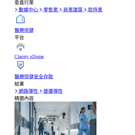
垂直行業
數據中心
零售業
商業建築
款待業
醫療保健
平台
Claroty xDome
醫療保健安全存取
結果
網路彈性
營運彈性
精選內容