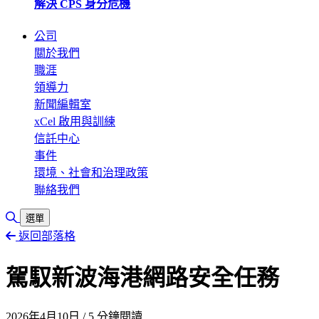
解決 CPS 身分危機
公司
關於我們
職涯
領導力
新聞編輯室
xCel 啟用與訓練
信託中心
事件
環境、社會和治理政策
聯絡我們
切換搜尋
選單
返回部落格
駕馭新波海港網路安全任務
2026年4月10日
/
5 分鐘閱讀