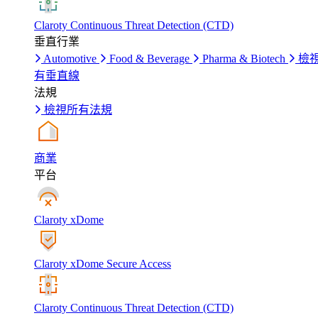
Claroty Continuous Threat Detection (CTD)
垂直行業
Automotive
Food & Beverage
Pharma & Biotech
檢
有垂直線
法規
檢視所有法規
商業
平台
Claroty xDome
Claroty xDome Secure Access
Claroty Continuous Threat Detection (CTD)