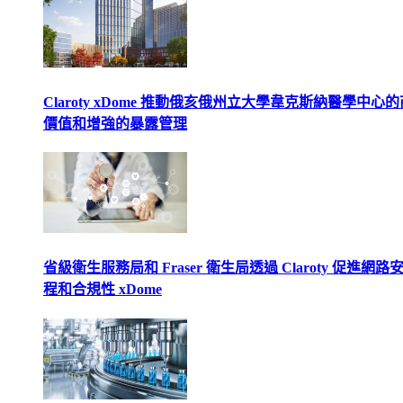
Claroty xDome 推動俄亥俄州立大學韋克斯納醫學中心
價值和增強的暴露管理
省級衛生服務局和 Fraser 衛生局透過 Claroty 促進網路
程和合規性 xDome