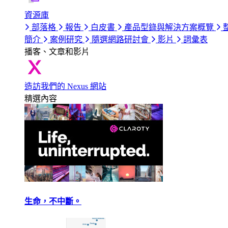
資源庫
部落格
報告
白皮書
產品型錄與解決方案概覽
簡介
案例研究
隨選網路研討會
影片
詞彙表
播客、文章和影片
造訪我們的 Nexus 網站
精選內容
生命，不中斷。