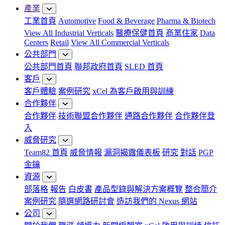
產業
工業首頁
Automotive
Food & Beverage
Pharma & Biotech
View All Industrial Verticals
醫療保健首頁
商業住家
Data
Centers
Retail
View All Commercial Verticals
公共部門
公共部門首頁
聯邦政府首頁
SLED 首頁
客戶
客戶體驗
案例研究
xCel 為客戶啟用與訓練
合作夥伴
合作夥伴
技術聯盟合作夥伴
通路合作夥伴
合作夥伴登
入
威脅研究
Team82 首頁
威脅情報
漏洞揭露儀表板
研究
對話
PGP
金鑰
資源
部落格
報告
白皮書
產品型錄與解決方案概覽
整合簡介
案例研究
隨選網路研討會
造訪我們的 Nexus 網站
公司